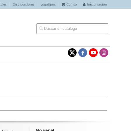
nales
Distribuidores
Logotipos
Carrito
Iniciar sesión
No venal