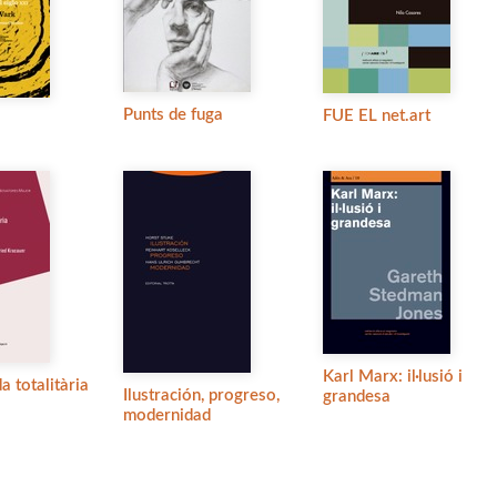
Punts de fuga
FUE EL net.art
Karl Marx: il·lusió i
 totalitària
Ilustración, progreso,
grandesa
modernidad