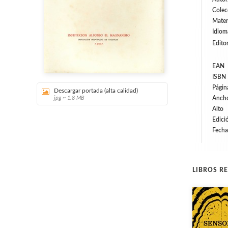
Colec
Mater
Idiom
Editor
EAN
ISBN
Págin
Descargar portada (alta calidad)
jpg ~ 1.8 MB
Anch
Alto
Edici
Fecha
LIBROS R