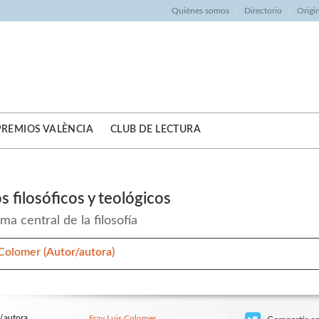
Quiénes somos
Directorio
Origi
PREMIOS VALÈNCIA
CLUB DE LECTURA
s filosóficos y teológicos
ma central de la filosofía
 Colomer
(Autor/autora)
/autora
Fray Luis Colomer