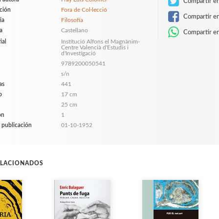
Compartir en
ción
Fora de Col·lecció
Compartir e
ia
Filosofía
a
Castellano
Compartir e
ial
Institució Alfons el Magnànim-
Centre Valencià d'Estudis i
d'Investigació
9789200050541
s/n
as
441
o
17 cm
25 cm
ón
1
 publicación
01-10-1952
ELACIONADOS