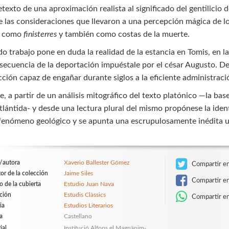
etexto de una aproximación realista al significado del gentilicio d
 las consideraciones que llevaron a una percepción mágica de lo
e como
finisterres
y también como costas de la muerte.
o trabajo pone en duda la realidad de la estancia en Tomis, en 
ecuencia de la deportación impuéstale por el césar Augusto. De s
ción capaz de engañar durante siglos a la eficiente administració
, a partir de un análisis mitográfico del texto platónico —la ba
tlántida- y desde una lectura plural del mismo propónese la iden
 fenómeno geológico y se apunta una escrupulosamente inédita ubi
/autora
Xaverio Ballester Gómez
Compartir en
tor de la colección
Jaime Siles
Compartir e
o de la cubierta
Estudio Juan Nava
ción
Estudis Clàssics
Compartir e
ia
Estudios Literarios
a
Castellano
ial
Institució Alfons el Magnànim-