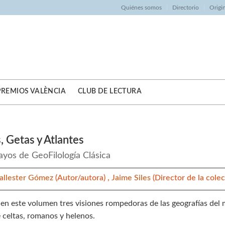
Quiénes somos
Directorio
Origi
PREMIOS VALÈNCIA
CLUB DE LECTURA
, Getas y Atlantes
ayos de GeoFilología Clásica
Ballester Gómez
(Autor/autora) ,
Jaime Siles
(Director de la colec
en este volumen tres visiones rompedoras de las geografías del m
 celtas, romanos y helenos.