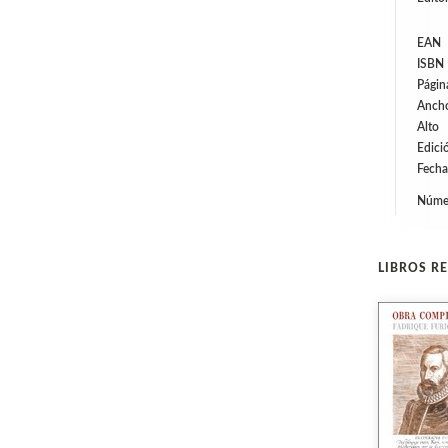
EAN
ISBN
Págin
Anch
Alto
Edici
Fecha
Númer
LIBROS R