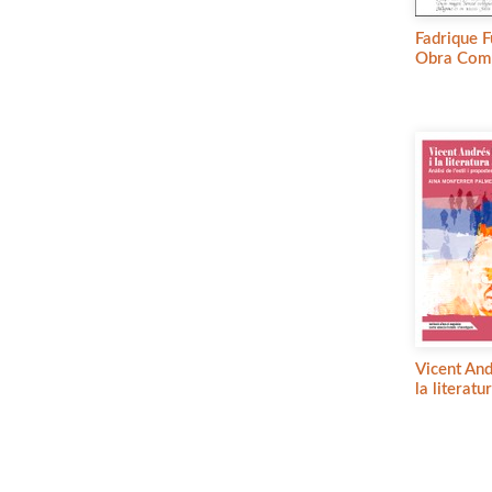
Fadrique F
Obra Comp
Vicent And
la literatu