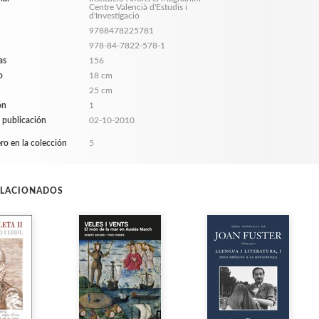
Centre Valencià d'Estudis i
d'Investigació
9788478225781
978-84-7822-578-1
as
156
o
18 cm
25 cm
ón
1
 publicación
02-10-2010
o en la colección
5
ELACIONADOS