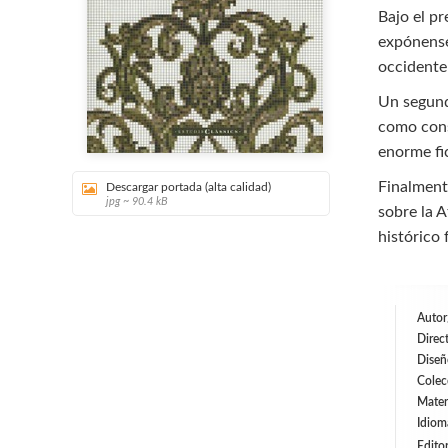
Bajo el pr
expónense
occident
Un segund
como cons
enorme fic
Finalmente
Descargar portada (alta calidad)
jpg ~ 90.4 kB
sobre la A
histórico
Autor
Direc
Diseñ
Colec
Mater
Idiom
Editor