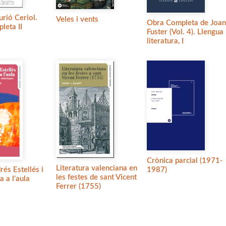
urió Ceriol.
Veles i vents
Obra Completa de Joan
leta II
Fuster (Vol. 4). Llengua 
literatura, I
Crònica parcial (1971-
Literatura valenciana en
rés Estellés i
1987)
les festes de sant Vicent
ra a l'aula
Ferrer (1755)