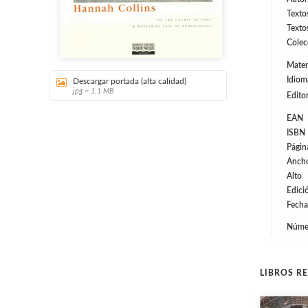
Texto
Texto
Colec
Mater
Idiom
Descargar portada (alta calidad)
jpg ~ 1.1 MB
Editor
EAN
ISBN
Págin
Anch
Alto
Edici
Fecha
Númer
LIBROS R