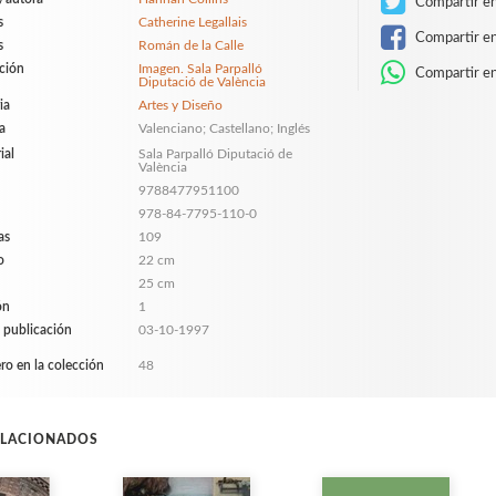
Compartir en
s
Catherine Legallais
Compartir e
s
Román de la Calle
ción
Imagen. Sala Parpalló
Compartir e
Diputació de València
ia
Artes y Diseño
a
Valenciano; Castellano; Inglés
ial
Sala Parpalló Diputació de
València
9788477951100
978-84-7795-110-0
as
109
o
22 cm
25 cm
ón
1
 publicación
03-10-1997
o en la colección
48
ELACIONADOS