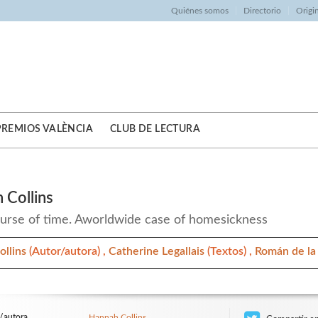
Quiénes somos
Directorio
Origi
PREMIOS VALÈNCIA
CLUB DE LECTURA
 Collins
ourse of time. Aworldwide case of homesickness
ollins
(Autor/autora) ,
Catherine Legallais
(Textos) ,
Román de la
/autora
Hannah Collins