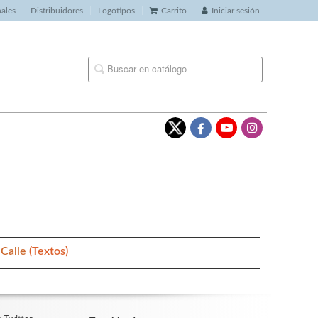
nales
Distribuidores
Logotipos
Carrito
Iniciar sesión
 Calle
(Textos)