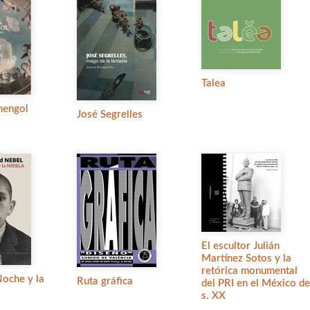
Talea
mengol
José Segrelles
El escultor Julián
Martínez Sotos y la
retórica monumental
Noche y la
Ruta gráfica
del PRI en el México de
s. XX