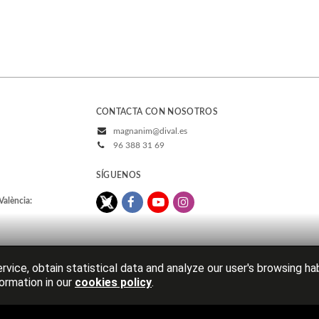
CONTACTA CON NOSOTROS
magnanim@dival.es
96 388 31 69
SÍGUENOS
València:
rvice, obtain statistical data and analyze our user's browsing ha
ormation in our
cookies policy
.
Aviso legal
Política de cookies
Pol