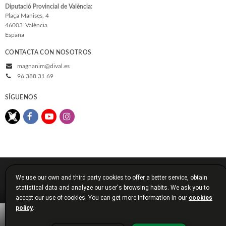
Diputació Provincial de València:
Plaça Manises, 4
46003
València
España
CONTACTA CON NOSOTROS
magnanim@dival.es
96 388 31 69
SÍGUENOS
© 2026, Diputació de València
We use our own and third party cookies to offer a better service, obtain
Aviso legal
Política de cookies
Política de privacidad
statistical data and analyze our user's browsing habits. We ask you to
Condiciones de compra
Diputación de Valencia
accept our use of cookies. You can get more information in our
cookies
policy
.