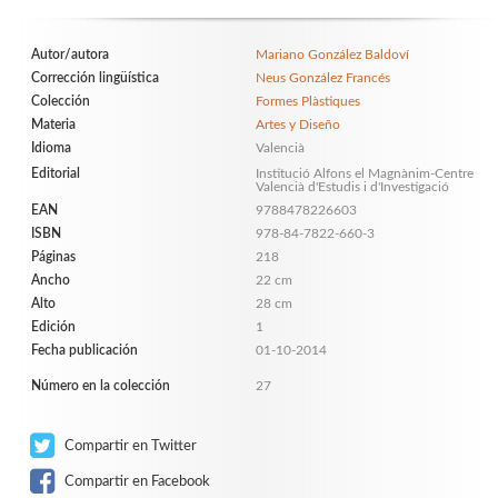
Autor/autora
Mariano González Baldoví
Corrección lingüística
Neus González Francés
Colección
Formes Plàstiques
Materia
Artes y Diseño
Idioma
Valencià
Editorial
Institució Alfons el Magnànim-Centre
Valencià d'Estudis i d'Investigació
EAN
9788478226603
ISBN
978-84-7822-660-3
Páginas
218
Ancho
22 cm
Alto
28 cm
Edición
1
Fecha publicación
01-10-2014
Número en la colección
27
Compartir en Twitter
Compartir en Facebook