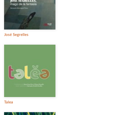
José Segrelles
Talea