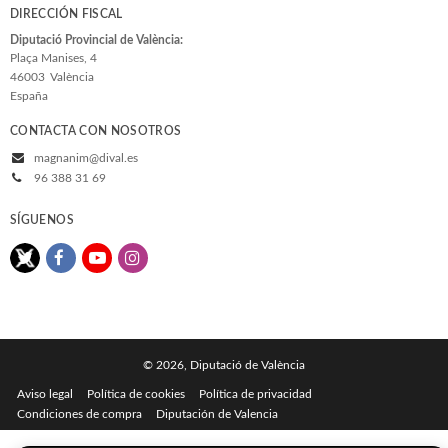
DIRECCIÓN FISCAL
Diputació Provincial de València:
Plaça Manises, 4
46003
València
España
CONTACTA CON NOSOTROS
magnanim@dival.es
96 388 31 69
SÍGUENOS
© 2026, Diputació de València
Aviso legal
Política de cookies
Política de privacidad
Condiciones de compra
Diputación de Valencia