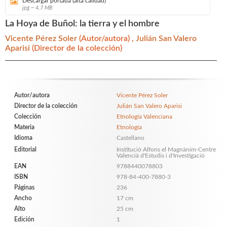
Descargar portada (alta calidad)
jpg ~ 4.7 MB
La Hoya de Buñol: la tierra y el hombre
Vicente Pérez Soler
(Autor/autora) ,
Julián San Valero
Aparisi
(Director de la colección)
Autor/autora
Vicente Pérez Soler
Director de la colección
Julián San Valero Aparisi
Colección
Etnología Valenciana
Materia
Etnología
Idioma
Castellano
Editorial
Institució Alfons el Magnànim-Centre
Valencià d'Estudis i d'Investigació
EAN
9788440078803
ISBN
978-84-400-7880-3
Páginas
236
Ancho
17 cm
Alto
25 cm
Edición
1