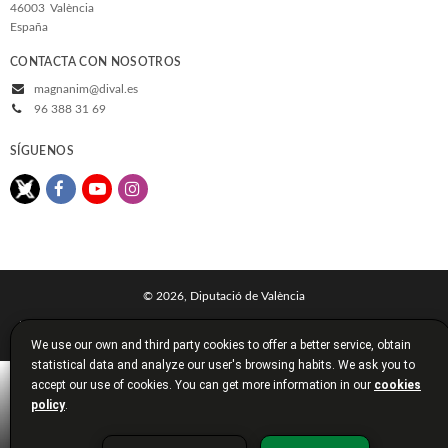
46003
València
España
CONTACTA CON NOSOTROS
magnanim@dival.es
96 388 31 69
SÍGUENOS
© 2026, Diputació de València
Aviso legal
Política de cookies
Política de privacidad
We use our own and third party cookies to offer a better service, obtain
Condiciones de compra
Diputación de Valencia
statistical data and analyze our user's browsing habits. We ask you to
accept our use of cookies. You can get more information in our
cookies
policy
.