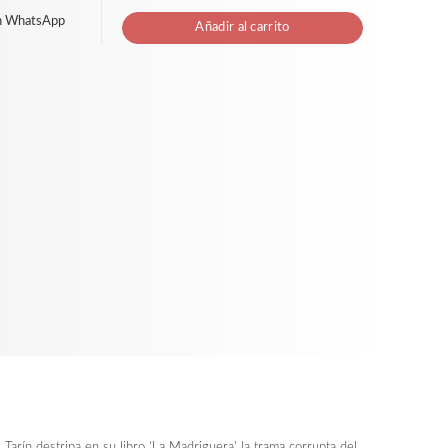
n WhatsApp
Añadir al carrito
 Tarín destripa en su libro 'La Madriguera' la trama corrupta del