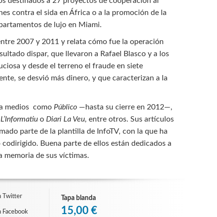
ros destinados a 27 proyectos de cooperación al
es contra el sida en África o a la promoción de la
apartamentos de lujo en Miami.
a entre 2007 y 2011 y relata cómo fue la operación
sultado dispar, que llevaron a Rafael Blasco y a los
uciosa y desde el terreno el fraude en siete
nte, se desvió más dinero, y que caracterizan a la
para medios como
Público
—hasta su cierre en 2012—,
,
L’Informatiu
o
Diari La Veu
, entre otros. Sus artículos
rmado parte de la plantilla de InfoTV, con la que ha
 codirigido. Buena parte de ellos están dedicados a
la memoria de sus víctimas.
 Twitter
Tapa blanda
15,00 €
n Facebook