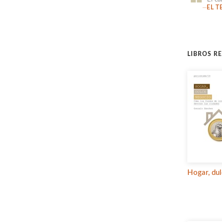
—
EL T
LIBROS R
Hogar, du