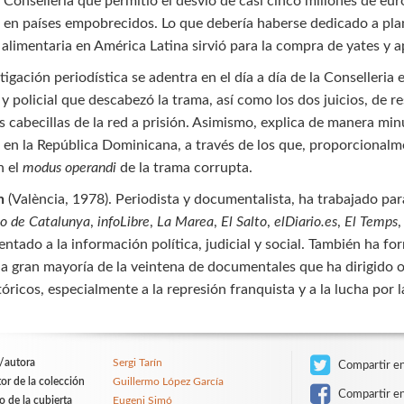
a Conselleria que permitió el desvío de casi cinco millones de eu
o en países empobrecidos. Lo que debería haberse dedicado a plan
 alimentaria en América Latina sirvió para la compra de yates y 
tigación periodística se adentra en el día a día de la Conselleri
y policial que descabezó la trama, así como los dos juicios, de re
s cabecillas de la red a prisión. Asimismo, explica de manera min
 en la República Dominicana, a través de los que, proporcionalme
n el
modus operandi
de la trama corrupta.
n
(València, 1978). Periodista y documentalista, ha trabajado 
co de Catalunya
,
infoLibre
,
La Marea
,
El Salto
,
elDiario.es
,
El Temps
entado a la información política, judicial y social. También ha fo
 la gran mayoría de la veintena de documentales que ha dirigido o
óricos, especialmente a la represión franquista y a la lucha por 
/autora
Sergi Tarín
Compartir en
tor de la colección
Guillermo López García
Compartir e
o de la cubierta
Eugeni Simó