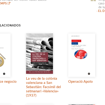
EMPS
caso
de lu
—
EL 
ELACIONADOS
La veu de la colònia
lce negocio
Operació Apolo
valenciana a San
Sebastián: Facsímil del
setmanari «Valencia»
(1937)