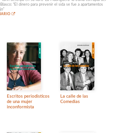
 Blasco: “El dinero para prevenir el sida se fue a apartamentos
jo”
DIARIO
Escritos periodísticos
La calle de las
de una mujer
Comedias
inconformista