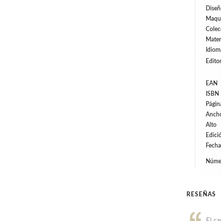
Diseñ
Maqu
Colec
Mater
Idiom
Editor
EAN
ISBN
Págin
Anch
Alto
Edici
Fecha
Númer
RESEÑAS
El ca