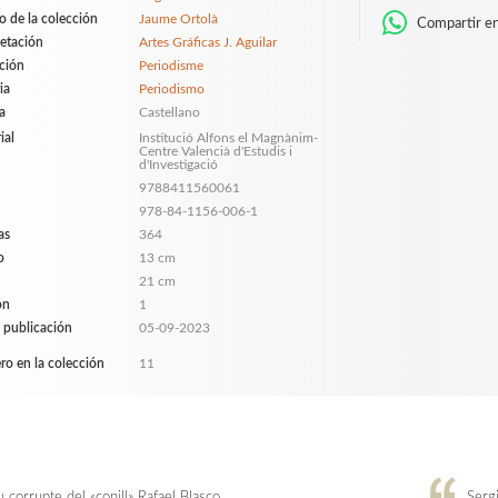
o de la colección
Jaume Ortolà
Compartir e
etación
Artes Gráficas J. Aguilar
ción
Periodisme
ia
Periodismo
a
Castellano
ial
Institució Alfons el Magnànim-
Centre Valencià d'Estudis i
d'Investigació
9788411560061
978-84-1156-006-1
as
364
o
13 cm
21 cm
ón
1
 publicación
05-09-2023
o en la colección
11
u corrupte del «conill» Rafael Blasco
Sergi