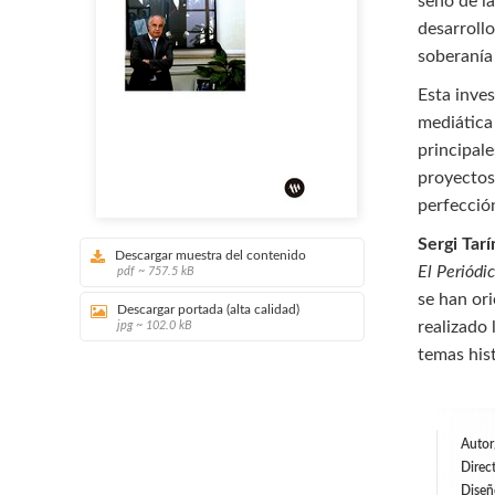
seno de l
desarroll
soberanía
Esta inves
mediática 
principale
proyectos
perfecció
Sergi Tarí
Descargar muestra del contenido
El Periódi
pdf ~ 757.5 kB
se han ori
Descargar portada (alta calidad)
realizado
jpg ~ 102.0 kB
temas hist
Autor
Direc
Diseñ