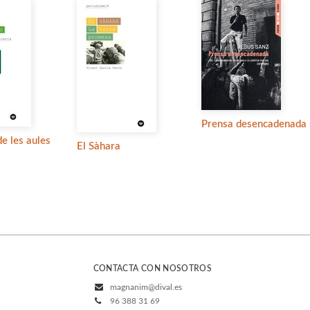
Prensa desencadenada
de les aules
El Sàhara
CONTACTA CON NOSOTROS
magnanim@dival.es
96 388 31 69