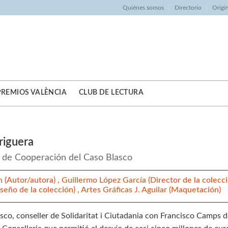
Quiénes somos
Directorio
Origi
PREMIOS VALÈNCIA
CLUB DE LECTURA
riguera
 de Cooperación del Caso Blasco
ín
(Autor/autora) ,
Guillermo López García
(Director de la colecci
iseño de la colección) ,
Artes Gráficas J. Aguilar
(Maquetación)
asco, conseller de Solidaritat i Ciutadania con Francisco Camps 