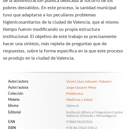
de la administración pública dedicada al socorro de los
pobres desvalidos. En este proceso, la sanidad municipal
tuvo que adaptarse a los peculiares problemas
higienicosanitarios de la ciudad de Valencia, que al mismo
tiempo fueron modificando su propia estructura
institucional. El objetivo de este trabajo es precisamente
hacer una síntesis, más repleta de preguntas que de
respuestas, sobre la forma específica en la que este proceso
se produjo en la ciudad de Valencia.
Autor/autora
Vicent Lluís Salavert i Fabiani i
Autor/autora
Jorge Navarro Pérez
Colección
Politècnica
Materia
Medicina y Salud
Idioma
Valencià
Editorial
Institució Alfons el Magnànim-Centre
Valencià d'Estudis i d'Investigació
EAN
9788478220502
ISBN
978-84-7822-050-2