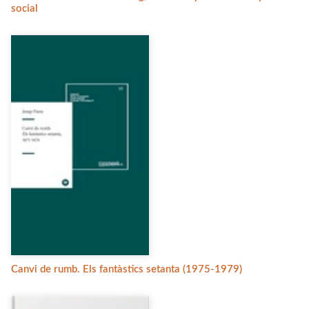
social
Canvi de rumb. Els fantàstics setanta (1975-1979)