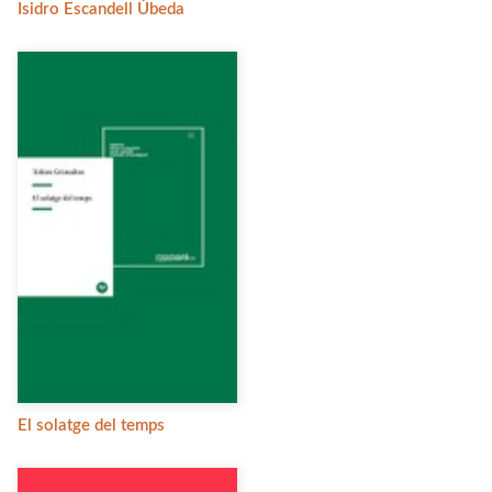
Isidro Escandell Úbeda
El solatge del temps