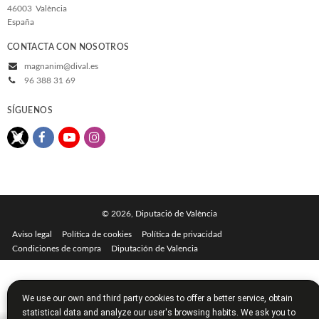
46003
València
España
CONTACTA CON NOSOTROS
magnanim@dival.es
96 388 31 69
SÍGUENOS
© 2026, Diputació de València
Aviso legal
Política de cookies
Política de privacidad
Condiciones de compra
Diputación de Valencia
We use our own and third party cookies to offer a better service, obtain
statistical data and analyze our user's browsing habits. We ask you to