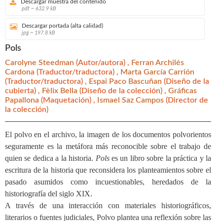
Descargar muestra del contenido
pdf ~ 632.9 kB
Descargar portada (alta calidad)
jpg ~ 197.8 kB
Pols
Carolyne Steedman
(Autor/autora) ,
Ferran Archilés
Cardona
(Traductor/traductora) ,
Marta García Carrión
(Traductor/traductora) ,
Espai Paco Bascuñan
(Diseño de la
cubierta) ,
Fèlix Bella
(Diseño de la colección) ,
Gráficas
Papallona
(Maquetación) ,
Ismael Saz Campos
(Director de
la colección)
El polvo en el archivo, la imagen de los documentos polvorientos
seguramente es la metáfora más reconocible sobre el trabajo de
quien se dedica a la historia.
Pols
es un libro sobre la práctica y la
escritura de la historia que reconsidera los planteamientos sobre el
pasado asumidos como incuestionables, heredados de la
historiografía del siglo XIX.
A través de una interacción con materiales historiográficos,
literarios o fuentes judiciales, Polvo plantea una reflexión sobre las