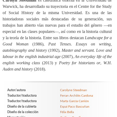
Carolyn Steedman
es catedrática emérita en la Universidad de
Warwick, ha desarrollado su trayectoria en el Centre for the Study
of Social History de la misma Universidad. Es una de las
historiadoras sociales más destacadas de su generación, sus
trabajos han abierto vías nuevas para el estudio del género —en
especial en las clases populares—, así como en la historia cultural
y la teoría de la historia. Entre sus libros destacan
Landscape for a
Good Woman
(1986),
Past Tenses
.
Essays on writing,
autobiography and history
(1992),
Master and servant. Love and
labour in the english industrial age
(2007),
An everyday life of the
english working class
(2013) y
Poetry for historians or
,
W.H.
Auden and history
(2018).
Autor/autora
Carolyne Steedman
Traductor/traductora
Ferran Archilés Cardona
Traductor/traductora
Marta García Carrión
Diseño de la cubierta
Espai Paco Bascuñan
Diseño de la colección
Fèlix Bella