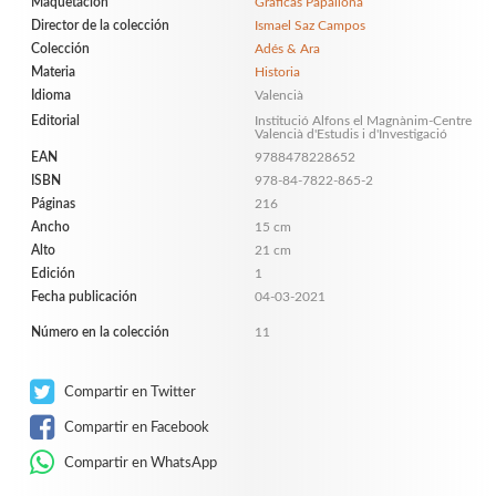
Maquetación
Gráficas Papallona
Director de la colección
Ismael Saz Campos
Colección
Adés & Ara
Materia
Historia
Idioma
Valencià
Editorial
Institució Alfons el Magnànim-Centre
Valencià d'Estudis i d'Investigació
EAN
9788478228652
ISBN
978-84-7822-865-2
Páginas
216
Ancho
15 cm
Alto
21 cm
Edición
1
Fecha publicación
04-03-2021
Número en la colección
11
Compartir en Twitter
Compartir en Facebook
Compartir en WhatsApp