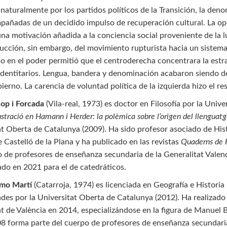
naturalmente por los partidos políticos de la Transición, la den
pañadas de un decidido impulso de recuperación cultural. La op
una motivación añadida a la conciencia social proveniente de la 
ucción, sin embargo, del movimiento rupturista hacia un sistema
 en el poder permitió que el centroderecha concentrara la estrat
identitarios. Lengua, bandera y denominación acabaron siendo d
ierno. La carencia de voluntad política de la izquierda hizo el re
lop i Forcada
(Vila-real, 1973) es doctor en Filosofía por la Unive
·lustració en Hamann i Herder: la polèmica sobre l’origen del llenguat
t Oberta de Catalunya (2009). Ha sido profesor asociado de Histo
 Castelló de la Plana y ha publicado en las revistas
Quaderns de F
 de profesores de enseñanza secundaria de la Generalitat Valenci
ado en 2021 para el de catedráticos.
rmo Martí
(Catarroja, 1974) es licenciada en Geografía e Historia 
es por la Universitat Oberta de Catalunya (2012). Ha realizado
at de València en 2014, especializándose en la figura de Manuel 
8 forma parte del cuerpo de profesores de enseñanza secundaria 