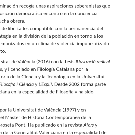
ominación recogía unas aspiraciones soberanistas que
osición democrática encontró en la conciencia
lucha obrera.
 de libertades compatible con la permanencia del
egia en la división de la población en torno a los
emonizados en un clima de violencia impune atizado
sto.
rsitat de València (2016) con la tesis
Il·lustració radical
ge
, y licenciado en Filología Catalana por la
ria de la Ciencia y la Tecnología en la Universitat
ilosofia i Ciència
y
L’Espill
. Desde 2002 forma parte
ana en la especialidad de Filosofía y ha sido
por la Universitat de València (1997) y en
 el Máster de Historia Contemporánea de la
Broseta Pont. Ha publicado en la revista
Afers
y
de la Generalitat Valenciana en la especialidad de