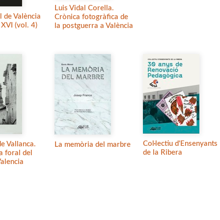
Luis Vidal Corella.
l de València
Crònica fotogràfica de
 XVI (vol. 4)
la postguerra a València
Col·lectiu d'Ensenyants
de Vallanca.
La memòria del marbre
de la Ribera
a foral del
alencia