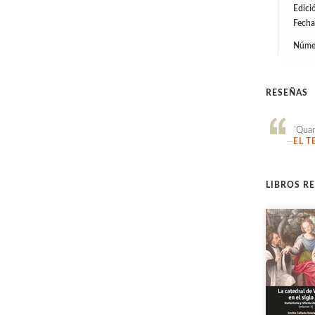
Edici
Fecha
Númer
RESEÑAS
'Quan
—
EL T
LIBROS R