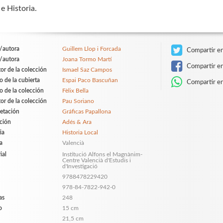
e Historia.
/autora
Guillem Llop i Forcada
Compartir en
/autora
Joana Tormo Martí
Compartir e
tor de la colección
Ismael Saz Campos
o de la cubierta
Espai Paco Bascuñan
Compartir e
o de la colección
Fèlix Bella
tor de la colección
Pau Soriano
etación
Gráficas Papallona
ción
Adés & Ara
ia
Historia Local
a
Valencià
ial
Institució Alfons el Magnànim-
Centre Valencià d'Estudis i
d'Investigació
9788478229420
978-84-7822-942-0
as
248
o
15 cm
21,5 cm