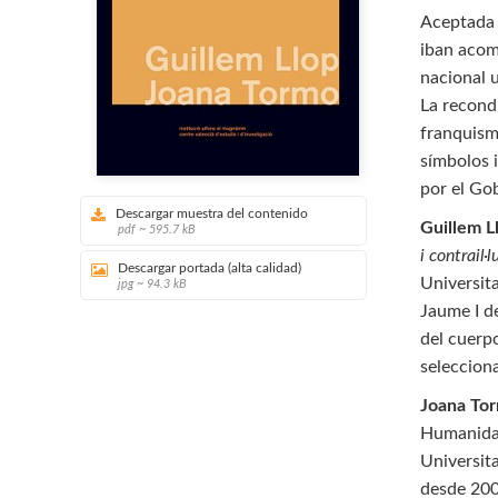
Aceptada 
iban acom
nacional 
La recond
franquismo
símbolos 
por el Gob
Descargar muestra del contenido
Guillem L
pdf ~ 595.7 kB
i contrail
Descargar portada (alta calidad)
Universita
jpg ~ 94.3 kB
Jaume I de
del cuerpo
seleccion
Joana To
Humanidad
Universit
desde 200