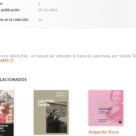
ón
1
 publicación
20-12-2022
o en la colección
14
 ens dèiem País', un manual per entendre la transició valenciana, per Violeta Te
EMPS
ELACIONADOS
Amparito Roca