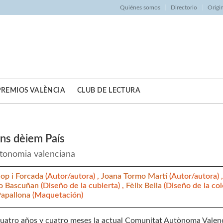
Quiénes somos
Directorio
Origi
PREMIOS VALÈNCIA
CLUB DE LECTURA
ns dèiem País
tonomia valenciana
lop i Forcada
(Autor/autora) ,
Joana Tormo Martí
(Autor/autora) 
co Bascuñan
(Diseño de la cubierta) ,
Fèlix Bella
(Diseño de la col
Papallona
(Maquetación)
uatro años y cuatro meses la actual Comunitat Autònoma Valenci