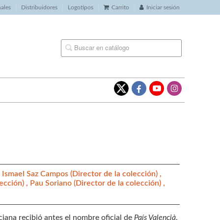
nales
Distribuidores
Logotipos
Carrito
Iniciar sesión
,
Ismael Saz Campos
(Director de la colección) ,
ección) ,
Pau Soriano
(Director de la colección) ,
ana recibió antes el nombre oficial de
País Valencià
.