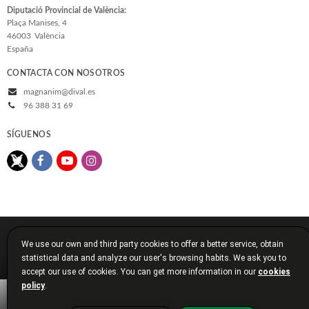
Diputació Provincial de València:
Plaça Manises, 4
46003
València
España
CONTACTA CON NOSOTROS
magnanim@dival.es
96 388 31 69
SÍGUENOS
© 2026, Diputació de València
We use our own and third party cookies to offer a better service, obtain
Aviso legal
Política de cookies
Política de privacidad
statistical data and analyze our user's browsing habits. We ask you to
Condiciones de compra
Diputación de Valencia
accept our use of cookies. You can get more information in our
cookies
policy
.