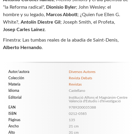
"la Reforma radical",
Dionisio Byler
; John Wesley: el
hombre y su legado,
Marcos Abbott
; ¿Quien fue Ellen G.
White?,
Antolín Diestre Gil
; Joseph Smith, el Profeta,
Josep Carles Laínez
.
Finestra: Las tumbas reales de la abadía de Saint-Denis,
Alberto Hernando
.
Autor/autora
Diversos Autores
Colección
Revista Debats
Materia
Revistas
Idioma
Castellano
Editorial
Institució Alfons el Magnànim-Centre
Valencià d'Estudis i d'Investigació
EAN
9789200035388
ISBN
0212-0585
Páginas
135
Ancho
21 cm
Alto
31 cm