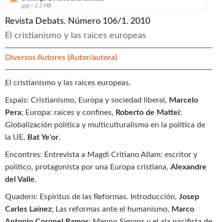
jpg ~ 2.2 MB
Revista Debats. Número 106/1. 2010
El cristianismo y las raices europeas
Diversos Autores
(Autor/autora)
El cristianismo y las raices europeas.
Espais: Cristianismo, Europa y sociedad liberal,
Marcelo
Pera
; Europa: raíces y confines,
Roberto de Mattei
;
Globalización política y multiculturalismo en la política de
la UE,
Bat Ye'or
.
Encontres: Entrevista a Magdi Critiano Allam: escritor y
político, protagonista por una Europa cristiana,
Alexandre
del Valle
.
Quadern: Espíritus de las Reformas. Introducción,
Josep
Carles Laínez
; Las reformas ante el humanismo,
Marco
Antonio Coronel Ramos
; Menno Simons y el ala pacifista de