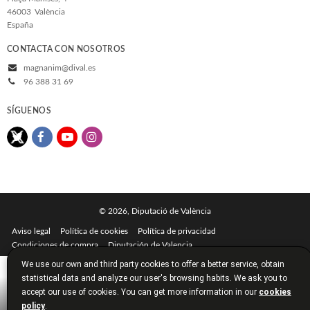
46003
València
España
CONTACTA CON NOSOTROS
magnanim@dival.es
96 388 31 69
SÍGUENOS
© 2026, Diputació de València
Aviso legal
Política de cookies
Política de privacidad
Condiciones de compra
Diputación de Valencia
We use our own and third party cookies to offer a better service, obtain
statistical data and analyze our user's browsing habits. We ask you to
accept our use of cookies. You can get more information in our
cookies
policy
.