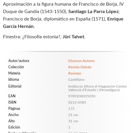
Aproximación a la figura humana de Francisco de Borja, IV
Duque de Gandía (1543-1550),
Santiago La Parra López
;
Francisco de Borja, diplomático en España (1571),
Enrique
García Hernán
.
Finestra: ¿Filosofía estonia?,
Jüri Talvet
.
Autor/autora
Diversos Autores
Colección
Revista Debats
Materia
Revistas
Idioma
Castellano
Editorial
Institució Alfons el Magnànim-Centre
Valencià d'Estudis i d'Investigació
EAN
9789200035050
ISBN
0212-0585
Páginas
175
Ancho
21 cm
Alto
31 cm
Edición
1