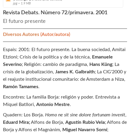
jpg ~ 1.9 MB
Revista Debats. Número 72/primavera. 2001
El futuro presente
Diversos Autores
(Autor/autora)
Espais: 2001: El futuro presente. La buena sociedad, Amitai
Etzioni; Crisis de la política y de la técnica,
Emanuele
Severino
; Religión: cambio de paradigma,
Hans Küng
; La
crisis de la globalización,
James K. Galbraith
; La CIG'2000 y
el reajuste institucional comunitario: de Amsterdam a Niza,
Ramón Tamames
.
Encontres: La familia Borja: religión y poder. Entrevista a
Miquel Batllori,
Antonio Mestre
.
Quadern: Los Borja.
Homo ne sit sine dolore fortunam invenit
,
Eduard Mira;
Alfons de Borja,
Agustín Rubio Vela
; Alfons de
Borja y Alfons el Magnànim,
Miguel Navarro Sorní
;