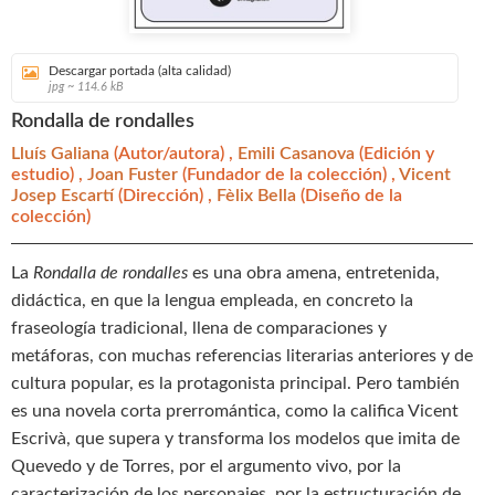
Descargar portada (alta calidad)
jpg ~ 114.6 kB
Rondalla de rondalles
Lluís Galiana
(Autor/autora) ,
Emili Casanova
(Edición y
estudio) ,
Joan Fuster
(Fundador de la colección) ,
Vicent
Josep Escartí
(Dirección) ,
Fèlix Bella
(Diseño de la
colección)
La
Rondalla de rondalles
es una obra amena, entretenida,
didáctica, en que la lengua empleada, en concreto la
fraseología tradicional, llena de comparaciones y
metáforas, con muchas referencias literarias anteriores y de
cultura popular, es la protagonista principal. Pero también
es una novela corta prerromántica, como la califica Vicent
Escrivà, que supera y transforma los modelos que imita de
Quevedo y de Torres, por el argumento vivo, por la
caracterización de los personajes, por la estructuración de