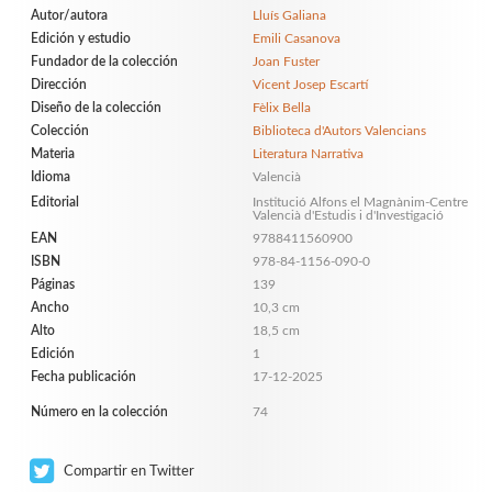
Autor/autora
Lluís Galiana
Edición y estudio
Emili Casanova
Fundador de la colección
Joan Fuster
Dirección
Vicent Josep Escartí
Diseño de la colección
Fèlix Bella
Colección
Biblioteca d'Autors Valencians
Materia
Literatura Narrativa
Idioma
Valencià
Editorial
Institució Alfons el Magnànim-Centre
Valencià d'Estudis i d'Investigació
EAN
9788411560900
ISBN
978-84-1156-090-0
Páginas
139
Ancho
10,3 cm
Alto
18,5 cm
Edición
1
Fecha publicación
17-12-2025
Número en la colección
74
Compartir en Twitter