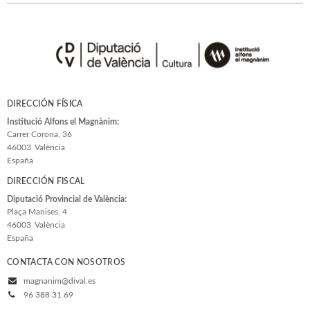
DIRECCIÓN FÍSICA
Institució Alfons el Magnànim:
Carrer Corona, 36
46003
València
España
DIRECCIÓN FISCAL
Diputació Provincial de València:
Plaça Manises, 4
46003
València
España
CONTACTA CON NOSOTROS
magnanim@dival.es
96 388 31 69