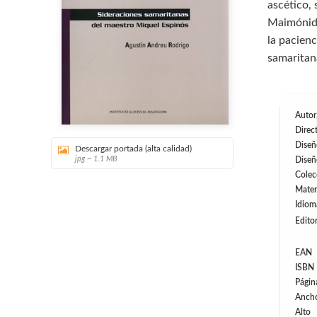
ascético,
Maimónide
la pacienc
samaritan
Autor
Direc
Diseñ
Descargar portada (alta calidad)
jpg ~ 1.1 MB
Diseñ
Colec
Mater
Idiom
Editor
EAN
ISBN
Págin
Anch
Alto