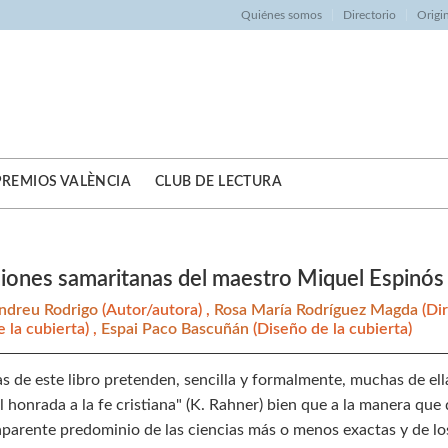
Quiénes somos
Directorio
Origi
PREMIOS VALÈNCIA
CLUB DE LECTURA
ciones samaritanas del maestro Miquel Espinós
Andreu Rodrigo
(Autor/autora) ,
Rosa María Rodríguez Magda
(Di
 la cubierta) ,
Espai Paco Bascuñán
(Diseño de la cubierta)
s de este libro pretenden, sencilla y formalmente, muchas de ella
l honrada a la fe cristiana" (K. Rahner) bien que a la manera que 
 aparente predominio de las ciencias más o menos exactas y de l