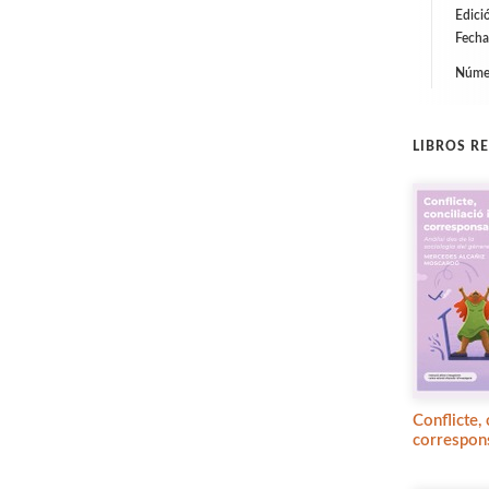
Edici
Fecha
Númer
LIBROS R
Conflicte, 
correspons