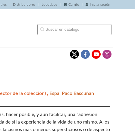
nales
Distribuidores
Logotipos
Carrito
Iniciar sesión
rector de la colección) ,
Espai Paco Bascuñan
s, hacer posible, y aun facilitar, una "adhesión
da de sí la experiencia de la vida de uno mismo. A los
os laicismos más o menos supersticiosos o de aspecto