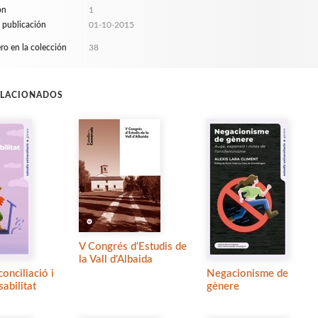
ón
1
 publicación
01-10-2015
o en la colección
38
ELACIONADOS
V Congrés d'Estudis de
la Vall d'Albaida
conciliació i
Negacionisme de
abilitat
gènere