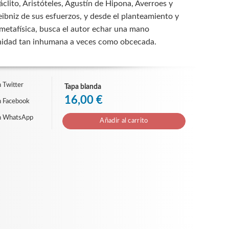
clito, Aristóteles, Agustín de Hipona, Averroes y
ibniz de sus esfuerzos, y desde el planteamiento y
a metafísica, busca el autor echar una mano
rnidad tan inhumana a veces como obcecada.
 Twitter
Tapa blanda
16,00 €
n Facebook
n WhatsApp
Añadir al carrito