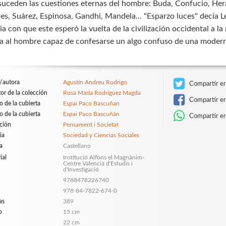
 suceden las cuestiones eternas del hombre: Buda, Confucio, Herá
s, Suárez, Espinosa, Gandhi, Mandela... "Esparzo luces" decía Le
ia con que este esperó la vuelta de la civilización occidental a l
a al hombre capaz de confesarse un algo confuso de una mode
/autora
Agustín Andreu Rodrigo
Compartir en
tor de la colección
Rosa María Rodríguez Magda
Compartir e
o de la cubierta
Espai Paco Bascuñan
o de la cubierta
Espai Paco Bascuñán
Compartir e
ción
Pensament i Societat
ia
Sociedad y Ciencias Sociales
a
Castellano
ial
Institució Alfons el Magnànim-
Centre Valencià d'Estudis i
d'Investigació
9788478226740
978-84-7822-674-0
as
389
o
15 cm
22 cm