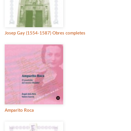
Josep Gay (1554-1587) Obres completes
Amparito Roca