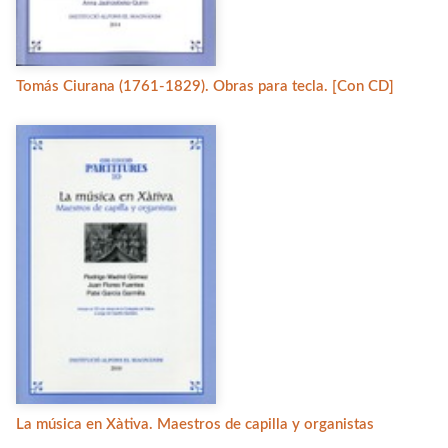
Tomás Ciurana (1761-1829). Obras para tecla. [Con CD]
La música en Xàtiva. Maestros de capilla y organistas