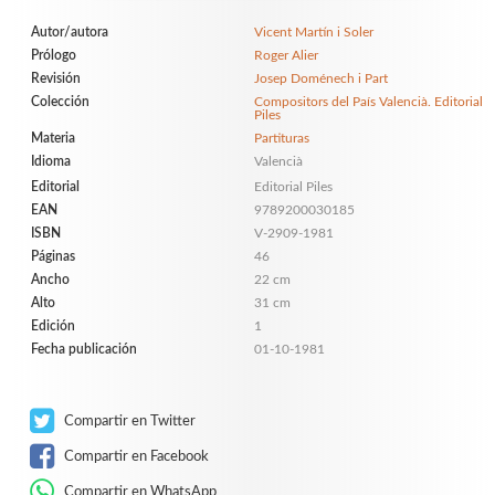
Autor/autora
Vicent Martín i Soler
Prólogo
Roger Alier
Revisión
Josep Doménech i Part
Colección
Compositors del País Valencià. Editorial
Piles
Materia
Partituras
Idioma
Valencià
Editorial
Editorial Piles
EAN
9789200030185
ISBN
V-2909-1981
Páginas
46
Ancho
22 cm
Alto
31 cm
Edición
1
Fecha publicación
01-10-1981
Compartir en Twitter
Compartir en Facebook
Compartir en WhatsApp