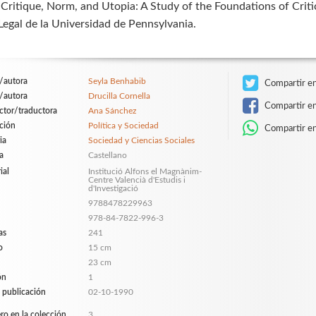
Critique, Norm, and Utopia: A Study of the Foundations of Critic
Legal de la Universidad de Pennsylvania.
/autora
Seyla Benhabib
Compartir en
/autora
Drucilla Cornella
Compartir e
ctor/traductora
Ana Sánchez
ción
Política y Sociedad
Compartir e
ia
Sociedad y Ciencias Sociales
a
Castellano
ial
Institució Alfons el Magnànim-
Centre Valencià d'Estudis i
d'Investigació
9788478229963
978-84-7822-996-3
as
241
o
15 cm
23 cm
ón
1
 publicación
02-10-1990
o en la colección
3