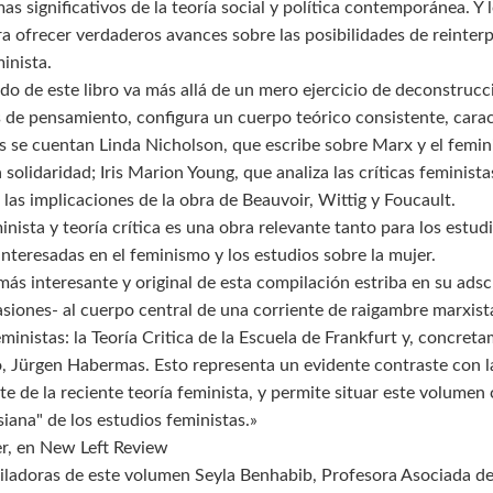
mas significativos de la teoría social y política contemporánea. 
ra ofrecer verdaderos avances sobre las posibilidades de reinterpre
minista.
ido de este libro va más allá de un mero ejercicio de deconstruc
s de pensamiento, configura un cuerpo teórico consistente, carac
as se cuentan Linda Nicholson, que escribe sobre Marx y el femin
a solidaridad; Iris Marion Young, que analiza las críticas feminista
las implicaciones de la obra de Beauvoir, Wittig y Foucault.
inista y teoría crítica es una obra relevante tanto para los estu
nteresadas en el feminismo y los estudios sobre la mujer.
más interesante y original de esta compilación estriba en su adsc
asiones- al cuerpo central de una corriente de raigambre marxist
eministas: la Teoría Critica de la Escuela de Frankfurt y, concr
, Jürgen Habermas. Esto representa un evidente contraste con la
te de la reciente teoría feminista, y permite situar este volume
iana" de los estudios feministas.»
r, en New Left Review
ladoras de este volumen Seyla Benhabib, Profesora Asociada de T