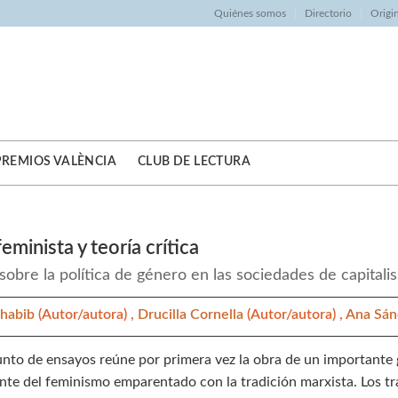
Quiénes somos
Directorio
Origi
PREMIOS VALÈNCIA
CLUB DE LECTURA
feminista y teoría crítica
sobre la política de género en las sociedades de capitali
nhabib
(Autor/autora) ,
Drucilla Cornella
(Autor/autora) ,
Ana Sá
unto de ensayos reúne por primera vez la obra de un importante 
iente del feminismo emparentado con la tradición marxista. Los 