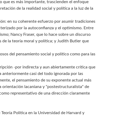
Y lo que es más importante, trascienden el enfoque
tación de la realidad social y política a la luz de la
ción: en su coherente esfuerzo por asumir tradiciones
terizado por la autoconfianza y el optimismo. Entre
ismo; Nancy Fraser, que lo hace sobre un discurso
s de la teoría moral y política; y Judith Butler que
diosos del pensamiento social y político como para las
ripción -por indirecta y aun abiertamente crítica que
a anteriormente casi del todo ignorada por las
etamente, el pensamiento de su exponente actual más
 orientación lacaniana y "postestructuralista" de
n como representativo de una dirección claramente
eoría Politica en la Universidad de Harvard y