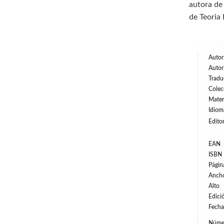
autora de 
de Teoria 
Autor
Autor
Tradu
Colec
Mater
Idiom
Editor
EAN
ISBN
Págin
Anch
Alto
Edici
Fecha
Númer