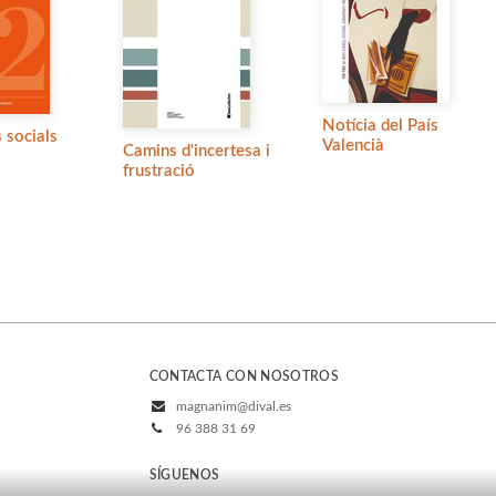
Notícia del País
 socials
Valencià
Camins d'incertesa i
frustració
CONTACTA CON NOSOTROS
magnanim@dival.es
96 388 31 69
SÍGUENOS