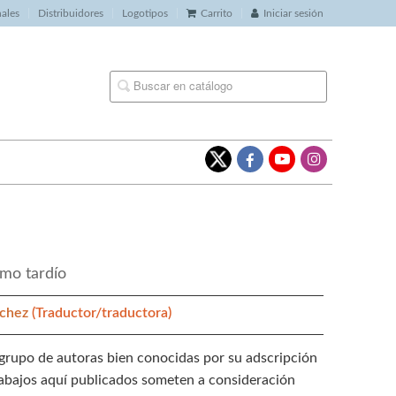
nales
Distribuidores
Logotipos
Carrito
Iniciar sesión
smo tardío
nchez
(Traductor/traductora)
grupo de autoras bien conocidas por su adscripción
trabajos aquí publicados someten a consideración