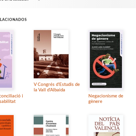
ELACIONADOS
V Congrés d'Estudis de
la Vall d'Albaida
conciliació i
Negacionisme de
abilitat
gènere