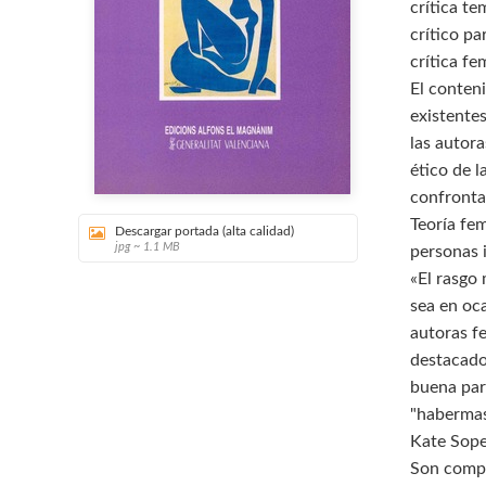
crítica te
crítico pa
crítica fe
El conten
existente
las autor
ético de l
confronta 
Teoría fem
Descargar portada (alta calidad)
jpg ~ 1.1 MB
personas i
«El rasgo 
sea en oc
autoras f
destacado
buena par
"habermas
Kate Sope
Son compi