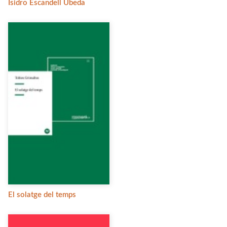
Isidro Escandell Úbeda
El solatge del temps