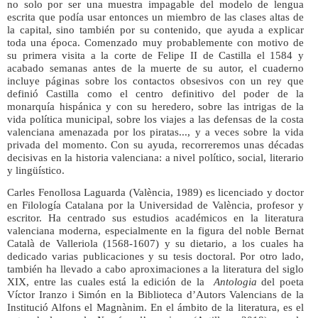
no solo por ser una muestra impagable del modelo de lengua
escrita que podía usar entonces un miembro de las clases altas de
la capital, sino también por su contenido, que ayuda a explicar
toda una época. Comenzado muy probablemente con motivo de
su primera visita a la corte de Felipe II de Castilla el 1584 y
acabado semanas antes de la muerte de su autor, el cuaderno
incluye páginas sobre los contactos obsesivos con un rey que
definió Castilla como el centro definitivo del poder de la
monarquía hispánica y con su heredero, sobre las intrigas de la
vida política municipal, sobre los viajes a las defensas de la costa
valenciana amenazada por los piratas..., y a veces sobre la vida
privada del momento. Con su ayuda, recorreremos unas décadas
decisivas en la historia valenciana: a nivel político, social, literario
y lingüístico.
Carles Fenollosa Laguarda (València, 1989) es licenciado y doctor
en Filología Catalana por la Universidad de València, profesor y
escritor. Ha centrado sus estudios académicos en la literatura
valenciana moderna, especialmente en la figura del noble Bernat
Català de Valleriola (1568-1607) y su dietario, a los cuales ha
dedicado varias publicaciones y su tesis doctoral. Por otro lado,
también ha llevado a cabo aproximaciones a la literatura del siglo
XIX, entre las cuales está la edición de la
Antologia
del poeta
Víctor Iranzo i Simón en la Biblioteca d’Autors Valencians de la
Institució Alfons el Magnànim. En el ámbito de la literatura, es el