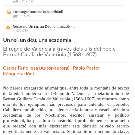
pdf ~ 237.7 kB
Descargar portada (alta calidad)
jpg ~ 1.6 MB
Ressenya Un rei, un Déu, una acadèmia
~ 522.0 kB
Un rei, un déu, una acadèmia
El regne de València a través dels ulls del noble
Bernat Català de Valleriola (1568-1607)
Carles Fenollosa
(Autor/autora) ,
Pablo Pastor
(Maquetación)
No parece exagerado afirmar que, entre toda la montaña de textos
de la edad moderna en el Reino de Valencia, el dietario íntimo de
Bernat Guillem Català de Valleriola (1568-1607) se muestra como
uno de los ejemplos más preciosos para entender el periodo.
Caballero ennoblecido, presidente de la famosa y castellanizadora
Academia de los Nocturnos, escritor amateur y político
profesional, ha pasado a la posteridad probablemente por aquello
que redactó con más discreción: este dietario privado escrito
mayoritariamente en valenciano. Se trata de un documento clave,