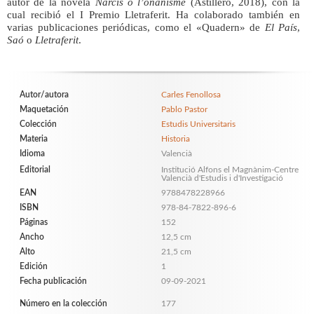
autor de la novela
Narcís o l’onanisme
(Astillero, 2018), con la
cual recibió el I Premio Lletraferit. Ha colaborado también en
varias publicaciones periódicas, como el «Quadern» de
El País
,
Saó
o
Lletraferit
.
Autor/autora
Carles Fenollosa
Maquetación
Pablo Pastor
Colección
Estudis Universitaris
Materia
Historia
Idioma
Valencià
Editorial
Institució Alfons el Magnànim-Centre
Valencià d'Estudis i d'Investigació
EAN
9788478228966
ISBN
978-84-7822-896-6
Páginas
152
Ancho
12,5 cm
Alto
21,5 cm
Edición
1
Fecha publicación
09-09-2021
Número en la colección
177