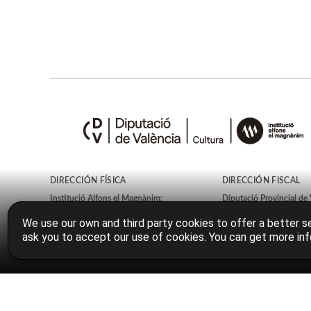
DIRECCIÓN FÍSICA
DIRECCIÓN FISCAL
Institució Alfons el Magnànim:
Diputació Provincial de 
Carrer Corona, 36
Plaça Manises, 4
We use our own and third party cookies to offer a better se
46003
València
46003
València
ask you to accept our use of cookies. You can get more inf
España
España
© 2026, Diputació de València