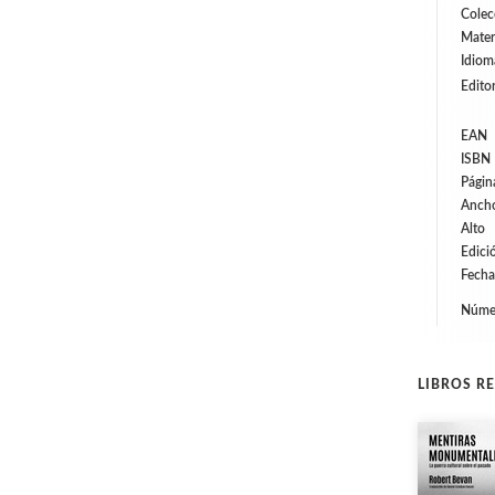
Colec
Mater
Idiom
Editor
EAN
ISBN
Págin
Anch
Alto
Edici
Fecha
Númer
LIBROS R