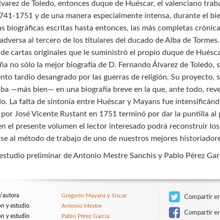
lvarez de Toledo, entonces duque de Huéscar, el valenciano traba
741-1751 y de una manera especialmente intensa, durante el bi
s biográficas escritas hasta entonces, las más completas crónicas
 adversa al tercero de los titulares del ducado de Alba de Tormes
 de cartas originales que le suministró el propio duque de Huésc
ña no sólo la mejor biografía de D. Fernando Álvarez de Toledo, s
nto tardío desangrado por las guerras de religión. Su proyecto, 
ba —más bien— en una biografía breve en la que, ante todo, rever
. La falta de sintonía entre Huéscar y Mayans fue intensificándo
 por José Vicente Rustant en 1751 terminó por dar la puntilla al
n el presente volumen el lector interesado podrá reconstruir los
e al método de trabajo de uno de nuestros mejores historiadores 
 estudio preliminar de Antonio Mestre Sanchis y Pablo Pérez Gar
/autora
Gregorio Mayans y Siscar
Compartir en
ón y estudio
Antonio Mestre
Compartir e
ón y estudio
Pablo Pérez García