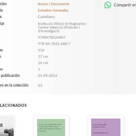
ción
Arxius i Documents
Compartir e
ia
Estudios Generales
a
Castellano
ial
Institució Alfons el Magnànim-
Centre Valencià d'Estudis i
d'Investigació
9788478226887
978-84-7822-688-7
as
516
o
17 cm
24 cm
ón
1
 publicación
01-09-2016
o en la colección
63
ELACIONADOS