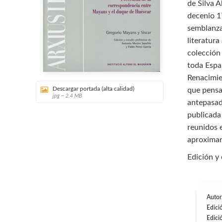
de Silva Á
decenio 1
semblanza
literatura
colección
toda Espa
Renacimie
Descargar portada (alta calidad)
que pensa
jpg ~ 2.4 MB
antepasado
publicada
reunidos e
aproximars
Edición y
Autor
Edici
Edici