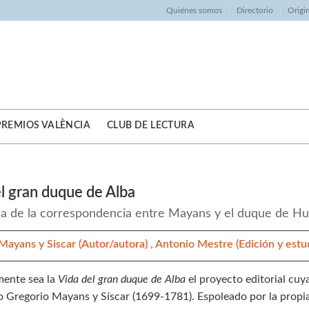
Quiénes somos
Directorio
Origi
PREMIOS VALÈNCIA
CLUB DE LECTURA
l gran duque de Alba
a de la correspondencia entre Mayans y el duque de H
Mayans y Siscar
(Autor/autora) ,
Antonio Mestre
(Edición y estu
ente sea la
Vida del gran duque de Alba
el proyecto editorial cuya
o Gregorio Mayans y Síscar (1699-1781). Espoleado por la propia