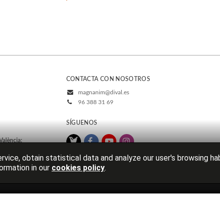
CONTACTA CON NOSOTROS
magnanim@dival.es
96 388 31 69
SÍGUENOS
València:
rvice, obtain statistical data and analyze our user's browsing ha
ormation in our
cookies policy
.
Aviso legal
Política de cookies
Pol