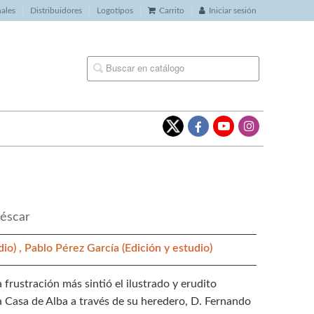
nales
Distribuidores
Logotipos
Carrito
Iniciar sesión
uéscar
dio) ,
Pablo Pérez García
(Edición y estudio)
 frustración más sintió el ilustrado y erudito
 Casa de Alba a través de su heredero, D. Fernando