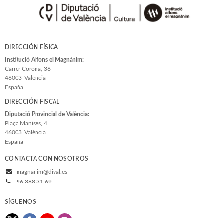
DIRECCIÓN FÍSICA
Institució Alfons el Magnànim:
Carrer Corona, 36
46003
València
España
DIRECCIÓN FISCAL
Diputació Provincial de València:
Plaça Manises, 4
46003
València
España
CONTACTA CON NOSOTROS
magnanim@dival.es
96 388 31 69
SÍGUENOS