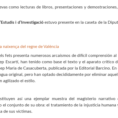
evas como lecturas de libros, presentaciones y demostraciones,
Estudis i d’Investigació
estuvo presente en la caseta de la Dipu
 la naixença del regne de València
 dels fets presenta numerosos arcaísmos de difícil comprensión a
ep Escartí, han tenido como base el texto y el aparato crítico 
Josep Maria de Casacuberta, publicada por la Editorial Barcino. 
 lengua original, pero han optado decididamente por eliminar aque
 agilizado el estilo.
stituyen así una ejemplar muestra del magisterio narrativ
l conjunto de su obra: el tratamiento de la injusticia humana y 
na de sus víctimas.