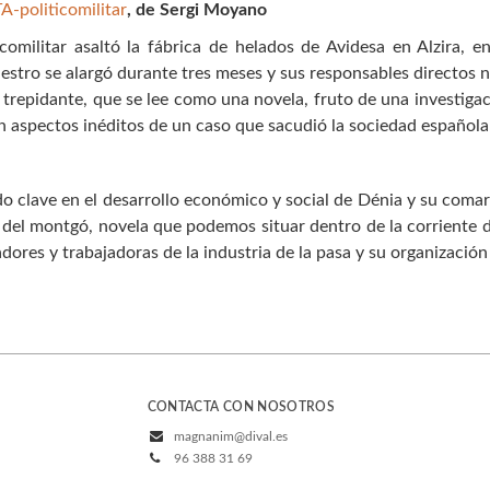
A-politicomilitar
, de Sergi Moyano
ilitar asaltó la fábrica de helados de Avidesa en Alzira, en l
stro se alargó durante tres meses y sus responsables directos n
trepidante, que se lee como una novela, fruto de una investiga
n aspectos inéditos de un caso que sacudió la sociedad española
do clave en el desarrollo económico y social de Dénia y su comar
bra del montgó, novela que podemos situar dentro de la corriente 
dores y trabajadoras de la industria de la pasa y su organización
CONTACTA CON NOSOTROS
magnanim@dival.es
96 388 31 69