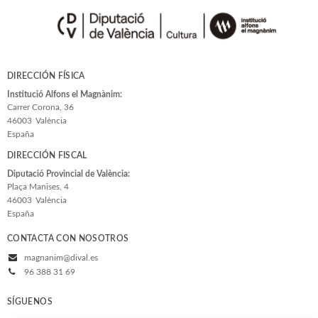
DIRECCIÓN FÍSICA
Institució Alfons el Magnànim:
Carrer Corona, 36
46003
València
España
DIRECCIÓN FISCAL
Diputació Provincial de València:
Plaça Manises, 4
46003
València
España
CONTACTA CON NOSOTROS
magnanim@dival.es
96 388 31 69
SÍGUENOS