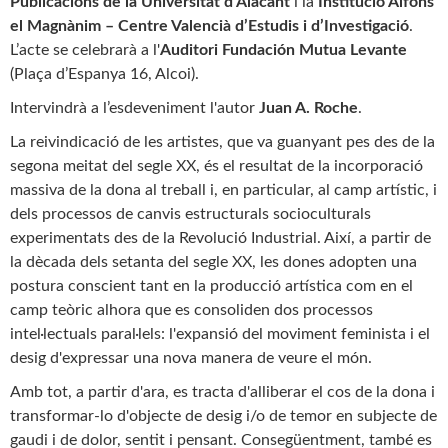
Publicacions de la Universitat d’Alacant
i la
Institució Alfons
el Magnànim – Centre Valencià d’Estudis i d’Investigació
.
L’acte se celebrarà a l'
Auditori Fundación Mutua Levante
(Plaça d’Espanya 16, Alcoi).
Intervindrà a l’esdeveniment l'autor
Juan A. Roche
.
La reivindicació de les artistes, que va guanyant pes des de la
segona meitat del segle XX, és el resultat de la incorporació
massiva de la dona al treball i, en particular, al camp artístic, i
dels processos de canvis estructurals socioculturals
experimentats des de la Revolució Industrial. Així, a partir de
la dècada dels setanta del segle XX, les dones adopten una
postura conscient tant en la producció artística com en el
camp teòric alhora que es consoliden dos processos
intel·lectuals paral·lels: l'expansió del moviment feminista i el
desig d'expressar una nova manera de veure el món.
Amb tot, a partir d'ara, es tracta d'alliberar el cos de la dona i
transformar-lo d'objecte de desig i/o de temor en subjecte de
gaudi i de dolor, sentit i pensant. Consegüentment, també es