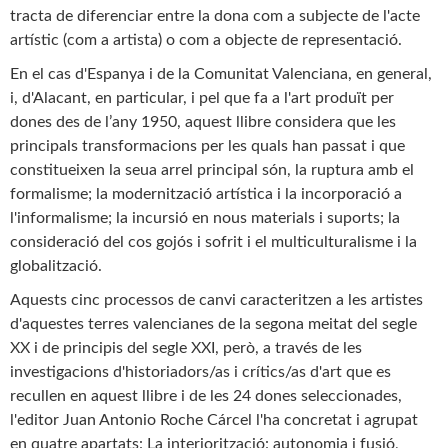
tracta de diferenciar entre la dona com a subjecte de l'acte
artístic (com a artista) o com a objecte de representació.
En el cas d'Espanya i de la Comunitat Valenciana, en general,
i, d'Alacant, en particular, i pel que fa a l'art produït per
dones des de l’any 1950, aquest llibre considera que les
principals transformacions per les quals han passat i que
constitueixen la seua arrel principal són, la ruptura amb el
formalisme; la modernització artística i la incorporació a
l'informalisme; la incursió en nous materials i suports; la
consideració del cos gojós i sofrit i el multiculturalisme i la
globalització.
Aquests cinc processos de canvi caracteritzen a les artistes
d'aquestes terres valencianes de la segona meitat del segle
XX i de principis del segle XXI, però, a través de les
investigacions d'historiadors/as i crítics/as d'art que es
recullen en aquest llibre i de les 24 dones seleccionades,
l'editor Juan Antonio Roche Cárcel l'ha concretat i agrupat
en quatre apartats: La interiorització: autonomia i fusió,