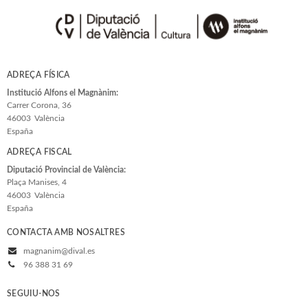
ADREÇA FÍSICA
Institució Alfons el Magnànim:
Carrer Corona, 36
46003
València
España
ADREÇA FISCAL
Diputació Provincial de València:
Plaça Manises, 4
46003
València
España
CONTACTA AMB NOSALTRES
magnanim@dival.es
96 388 31 69
SEGUIU-NOS