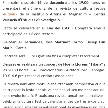
El pròxim dissabte
16 de desembre
a les
19:00 hores
es
presentarà el número 2 de la revista de cultura festiva
«
Rituals
» de la
Institució Alfons el Magnànim – Centre
Valencià d’Estudis i d’Investigació
.
L'acte se celebrará en
El
Bar del CAT
, i Comptarà amb la
participació dels 3 codirectors:
Gil-Manuel Hernàndez
,
José Martínez Tormo
i
Josep Luís
Marín i Garcia
.
L'entrada serà lliure i gratuïta fins a completar l'aforament.
Després es realitzarà un concert de
Noèlia Llorens "Titana"
a
les 20.30 hores, CAT Tradicionàrius - Aiditori Jordi Fàbregas,
10 €, 6 € preu especial entitats associades.
La revista naix amb motiu d'analitzar amb perspectiva el que
ha suposat la festa per als valencians, el seu moment actual i
com evolucionarà. Rituals,una revista anual per a analitzar i
celebrar la cultura festiva valenciana, des de tres eixos clau:
l'associacionisme festiu autogestionat, la investigació política