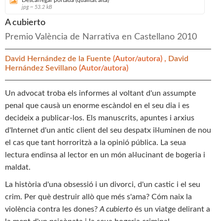
jpg ~ 53.2 kB
A cubierto
Premio València de Narrativa en Castellano 2010
David Hernández de la Fuente
(Autor/autora) ,
David
Hernández Sevillano
(Autor/autora)
Un advocat troba els informes al voltant d'un assumpte
penal que causà un enorme escàndol en el seu dia i es
decideix a publicar-los. Els manuscrits, apuntes i arxius
d'Internet d'un antic client del seu despatx il·luminen de nou
el cas que tant horroritzà a la opinió pública. La seua
lectura endinsa al lector en un món al·lucinant de bogeria i
maldat.
La història d'una obsessió i un divorci, d'un castic i el seu
crim. Per què destruir allò que més s'ama? Cóm naix la
violència contra les dones?
A cubierto
és un viatge delirant a