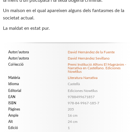
la ment d'un psicòpata i la seua bogeria criminal.
Un malson en el qual apareixen alguns dels fantasmes de la
societat actual.
La maldat en estat pur.
Autor/autora
David Hernández de la Fuente
Autor/autora
David Hernández Sevillano
Col·lecció
Premi Institució Alfons El Magnànim -
Narrativa en Castellano. Ediciones
Nowtilus
Matèria
Literatura Narrativa
Idioma
Castellà
Editorial
Ediciones Nowtilus
EAN
9788499671857
ISBN
978-84-9967-185-7
Pàgines
205
Ample
16 cm
Alt
24 cm
Edició
1