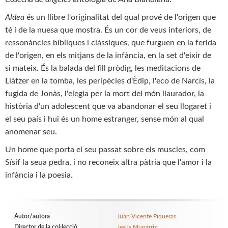
Aldea
és un llibre l'originalitat del qual prové de l'origen que
té i de la nuesa que mostra. És un cor de veus interiors, de
ressonàncies bíbliques i clàssiques, que furguen en la ferida
de l'origen, en els mitjans de la infància, en la set d'eixir de
si mateix. És la balada del fill pròdig, les meditacions de
Llàtzer en la tomba, les peripècies d'Èdip, l'eco de Narcís, la
fugida de Jonàs, l'elegia per la mort del món llaurador, la
història d'un adolescent que va abandonar el seu llogaret i
el seu país i hui és un home estranger, sense món al qual
anomenar seu.
Un home que porta el seu passat sobre els muscles, com
Sísif la seua pedra, i no reconeix altra pàtria que l'amor i la
infància i la poesia.
Autor/autora
Juan Vicente Piqueras
Director de la col·lecció
Jesús Munárriz