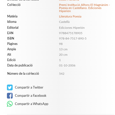
Col·lecció
Premi Institució Alfons El Magnànim -
Poesía en Castellano. Ediciones
Hiperión
Matèria
Literatura Poesia
Idioma
Castellà
Editorial
Ediciones Hiperión
EAN
9788475178905
ISBN
978-84-7517-890-5
Pàgines
98
Ample
13 cm
Alt
20 cm
Edició
1
Data de publicació
01-10-2006
Número de la col·lecció
542
Compartir a Twitter
Compartir a Facebook
Compartir a WhatsApp