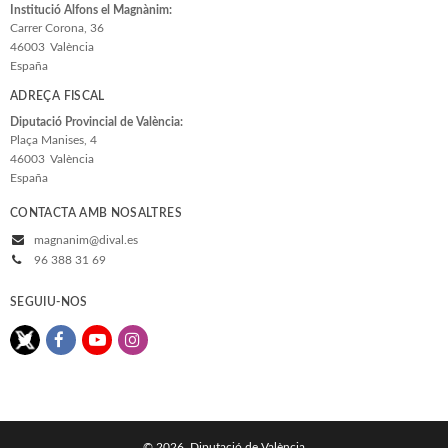
Institució Alfons el Magnànim:
Carrer Corona, 36
46003
València
España
ADREÇA FISCAL
Diputació Provincial de València:
Plaça Manises, 4
46003
València
España
CONTACTA AMB NOSALTRES
magnanim@dival.es
96 388 31 69
SEGUIU-NOS
© 2026, Diputació de València