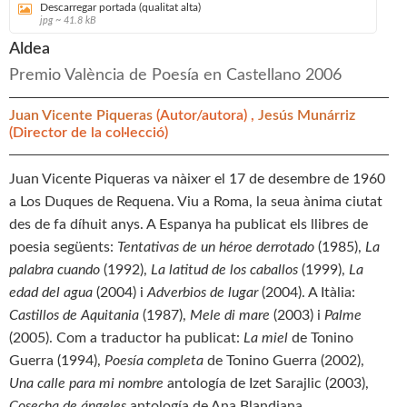
Descarregar portada (qualitat alta)
jpg ~ 41.8 kB
Aldea
Premio València de Poesía en Castellano 2006
Juan Vicente Piqueras
(Autor/autora) ,
Jesús Munárriz
(Director de la col·lecció)
Juan Vicente Piqueras va nàixer el 17 de desembre de 1960
a Los Duques de Requena. Viu a Roma, la seua ànima ciutat
des de fa díhuit anys. A Espanya ha publicat els llibres de
poesia següents:
Tentativas de un héroe derrotado
(1985),
La
palabra cuando
(1992),
La latitud de los caballos
(1999),
La
edad del agua
(2004) i
Adverbios de lugar
(2004). A Itàlia:
Castillos de Aquitania
(1987),
Mele di mare
(2003) i
Palme
(2005). Com a traductor ha publicat:
La miel
de Tonino
Guerra (1994),
Poesía completa
de Tonino Guerra (2002),
Una calle para mi nombre
antología de Izet Sarajlic (2003),
Cosecha de ángeles
antología de Ana Blandiana.