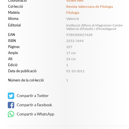
Coordinació
Vicent Ferri
Col·lecció
Revista Valenciana de Filologia
Matèria
Filologia
Idioma
Valencià
Editorial
Institució Alfons el Magnànim-Centre
Valencià d'Estudis i d'Investigació
EAN
9789200027628
ISBN
2253-7694
Pàgines
327
Ample
17 cm
Alt
24 cm
Edició
1
Data de publicació
01-10-2011
Número de la col·lecció
1
Compartir a Twitter
Compartir a Facebook
Compartir a WhatsApp