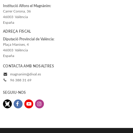
Institució Alfons el Magnànim:
Carrer Corona, 36
46003
València
España
ADREÇA FISCAL
Diputació Provincial de València:
Plaça Manises, 4
46003
València
España
CONTACTA AMB NOSALTRES
magnanim@dival.es
96 388 31 69
SEGUIU-NOS