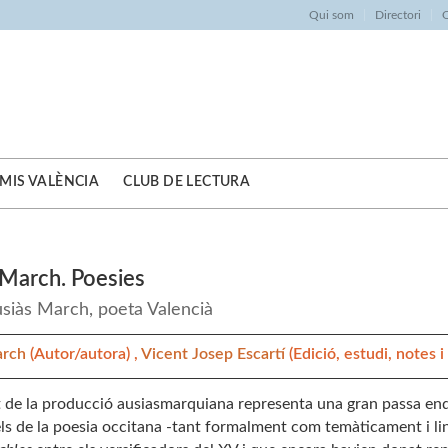
Qui som
Directori
O
MIS VALÈNCIA
CLUB DE LECTURA
 March. Poesies
siàs March, poeta Valencià
arch
(Autor/autora) ,
Vicent Josep Escartí
(Edició, estudi, notes i 
t de la producció ausiasmarquiana representa una gran passa enda
ls de la poesia occitana -tant formalment com temàticament i li