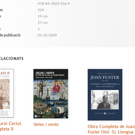
978-84-7822-556-9
es
524
e
19 cm
27 cm
ó
1
de publicació
01-10-2009
RELACIONATS
urió Ceriol.
Veles i vents
Obra Completa de Joan
leta II
Fuster (Vol. 5). Llengua 