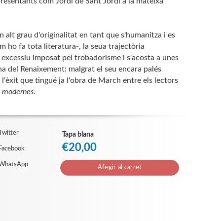
presentants com Jordi de Sant Jordi a la mateixa
 alt grau d'originalitat en tant que s'humanitza i es
 ho fa tota literatura-, la seua trajectòria
 excessiu imposat pel trobadorisme i s'acosta a unes
ana del Renaixement: malgrat el seu encara palés
l'èxit que tingué ja l'obra de March entre els lectors
s
modernes
.
Twitter
Tapa blana
€20,00
Facebook
 WhatsApp
Afegir al carret