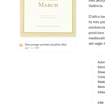
més
desit
València.
D'altra ba
fa més per
existenci
posicions 
medievalis
del segle 
Descarregar portada (qualitat alta)
jpg ~ 1.2 MB
Autor
Edició
Disse
Col·l
Matèr
Idiom
Editor
EAN