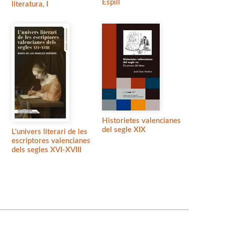
Espill
literatura, I
Historietes valencianes
del segle XIX
L'univers literari de les
escriptores valencianes
dels segles XVI-XVIII