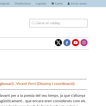
riginals
Distribuïdors
Logotips
Carret
Iniciar sessió
glossari) ,
Vicent Ferri
(Disseny i coordinació)
vant per a la poesia del seu temps, ja que s'allunya
ngüísticament-, que encara eren considerats com els