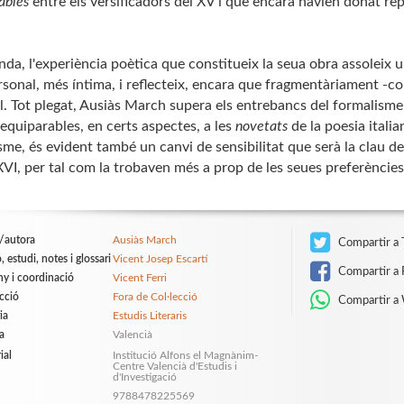
jables
entre els versificadors del XV i que encara havien donat re
nda, l'experiència poètica que constitueix la seua obra assoleix un
sonal, més íntima, i reflecteix, encara que fragmentàriament -com
al. Tot plegat, Ausiàs March supera els entrebancs del formalisme
equiparables, en certs aspectes, a les
novetats
de la poesia itali
me, és evident també un canvi de sensibilitat que serà la clau de 
XVI, per tal com la trobaven més a prop de les seues preferèncie
/autora
Ausiàs March
Compartir a 
, estudi, notes i glossari
Vicent Josep Escartí
Compartir a 
ny i coordinació
Vicent Ferri
ecció
Fora de Col·lecció
Compartir a
ia
Estudis Literaris
a
Valencià
ial
Institució Alfons el Magnànim-
Centre Valencià d'Estudis i
d'Investigació
9788478225569