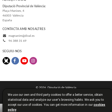
Diputació Provincial de València:
Plaça Manises, 4
46003
València
España
CONTACTA AMB NOSALTRES
magnanim@dival.es
96 388 31 69
SEGUIU-NOS
© 2026, Diputació de València
We use our own and third party cookies to offer a better service, obtain
Avís legal
Política de cookies
Política de privacitat
statistical data and analyze our user's browsing habits. We ask you to
Condicions de compra
Diputació de València
accept our use of cookies. You can get more information in our
cookies
policy
.