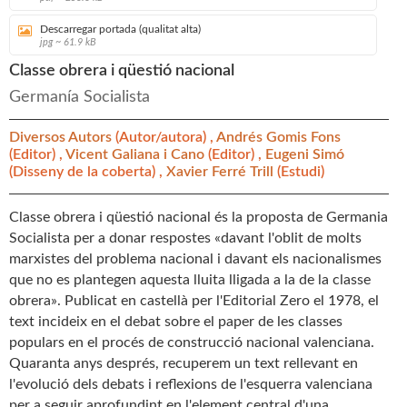
Descarregar portada (qualitat alta)
jpg ~ 61.9 kB
Classe obrera i qüestió nacional
Germanía Socialista
Diversos Autors
(Autor/autora) ,
Andrés Gomis Fons
(Editor) ,
Vicent Galiana i Cano
(Editor) ,
Eugeni Simó
(Disseny de la coberta) ,
Xavier Ferré Trill
(Estudi)
Classe obrera i qüestió nacional és la proposta de Germania
Socialista per a donar respostes «davant l'oblit de molts
marxistes del problema nacional i davant els nacionalismes
que no es plantegen aquesta lluita lligada a la de la classe
obrera». Publicat en castellà per l'Editorial Zero el 1978, el
text incideix en el debat sobre el paper de les classes
populars en el procés de construcció nacional valenciana.
Quaranta anys després, recuperem un text rellevant en
l'evolució dels debats i reflexions de l'esquerra valenciana
per a seguir aprofundint en l'element central d'una