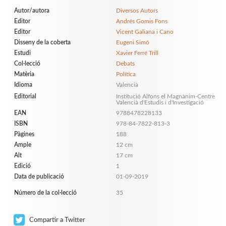
Autor/autora
Diversos Autors
Editor
Andrés Gomis Fons
Editor
Vicent Galiana i Cano
Disseny de la coberta
Eugeni Simó
Estudi
Xavier Ferré Trill
Col·lecció
Debats
Matèria
Política
Idioma
Valencià
Editorial
Institució Alfons el Magnànim-Centre
Valencià d'Estudis i d'Investigació
EAN
9788478228133
ISBN
978-84-7822-813-3
Pàgines
188
Ample
12 cm
Alt
17 cm
Edició
1
Data de publicació
01-09-2019
Número de la col·lecció
35
Compartir a Twitter