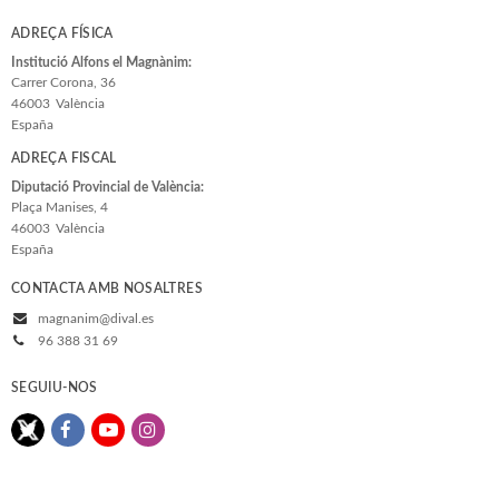
ADREÇA FÍSICA
Institució Alfons el Magnànim:
Carrer Corona, 36
46003
València
España
ADREÇA FISCAL
Diputació Provincial de València:
Plaça Manises, 4
46003
València
España
CONTACTA AMB NOSALTRES
magnanim@dival.es
96 388 31 69
SEGUIU-NOS