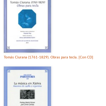
Tomás Ciurana (1761-1829). Obras para tecla. [Con CD]