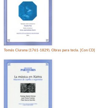
Tomás Ciurana (1761-1829). Obras para tecla. [Con CD]