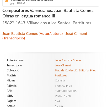
jpg ~ 10.0 MB
Compositores Valencianos. Juan Bautista Comes.
Obras en lengua romance III
1582?-1643. Villancicos a los Santos. Partituras
Juan Bautista Comes
(Autor/autora) ,
José Climent
(Transcripció)
Autor/autora
Juan Bautista Comes
Transcripció
José Climent
Col·lecció
Fora de Col·lecció. Editorial Piles
Matèria
Partitures
Idioma
Castellà
Editorial
Editorial Piles
EAN
9789200050305
ISBN
V.582- 1978
Pàgines
174
Ample
17 cm