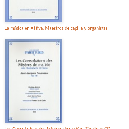
La música en Xàtiva. Maestros de capilla y organistas
Les Consolations des Misères de ma Vie. [Contiene CD