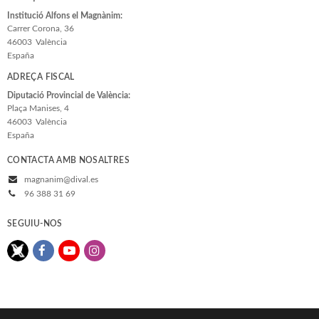
Institució Alfons el Magnànim:
Carrer Corona, 36
46003
València
España
ADREÇA FISCAL
Diputació Provincial de València:
Plaça Manises, 4
46003
València
España
CONTACTA AMB NOSALTRES
magnanim@dival.es
96 388 31 69
SEGUIU-NOS