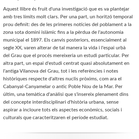
Aquest llibre és fruit d'una investigació que es va plantejar
amb tres límits molt clars. Per una part, un horitzó temporal
prou definit: des de les primeres notícies del poblament a la
zona sota domini islàmic fins a la pèrdua de l'autonomia
municipal el 1897. Els canvis posteriors, essencialment al
segle XX, varen alterar de tal manera la vida i l'espai urbà
del Grau que el procés mereixeria un estudi particular. Per
altra part, un espai d'estudi centrat quasi absolutament en
l'antiga Vilanova del Grau, tot i les referències i notes
històriques respecte d'altres nuclis pròxims, com ara el
Cabanyal-Canyamelar o antic Poble Nou de la Mar. Per
últim, una temàtica d'anàlisi que s'insereix plenament dins
del concepte interdisciplinari d'història urbana, sense
aspirar a incloure tots els aspectes econòmics, socials i
culturals que caracteritzaren el període estudiat.