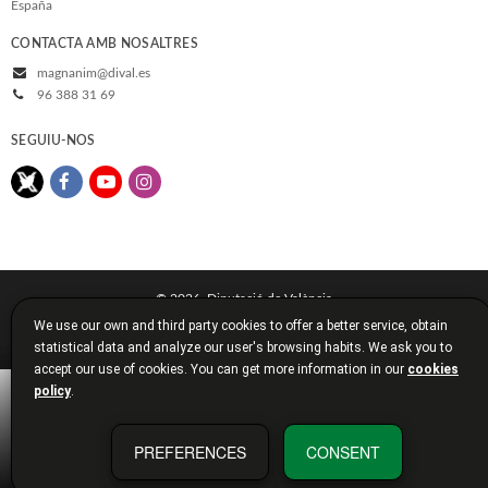
España
CONTACTA AMB NOSALTRES
magnanim@dival.es
96 388 31 69
SEGUIU-NOS
© 2026, Diputació de València
We use our own and third party cookies to offer a better service, obtain
Avís legal
Política de cookies
Política de privacitat
statistical data and analyze our user's browsing habits. We ask you to
Condicions de compra
Diputació de València
accept our use of cookies. You can get more information in our
cookies
policy
.
PREFERENCES
CONSENT