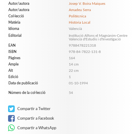
Autor/autora
Josep V. Boira Maiques
Autor/autora
Amadeu Serra
Col·lecció
Politècnica
Matèria
Història Local
Idioma
Valencià
Editorial
Institució Alfons el Magnànim-Centre
Valencià d'Estudis i d'Investigació
EAN
9788478221318
ISBN
978-84-7822-131-8
Pàgines
164
Ample
14 cm
Alt
22 cm
Edició
1
Data de publicació
01-10-1994
Número de la col·lecció
54
Compartir a Twitter
Compartir a Facebook
Compartir a WhatsApp