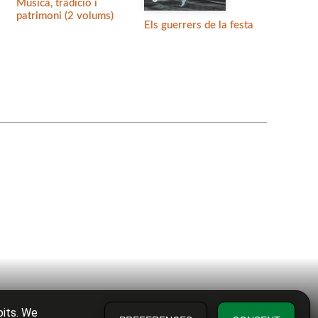
Música, tradició i
patrimoni (2 volums)
Els guerrers de la festa
bits. We