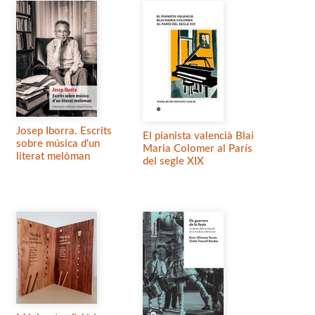
Josep Iborra. Escrits
El pianista valencià Blai
sobre música d'un
Maria Colomer al París
literat melòman
del segle XIX