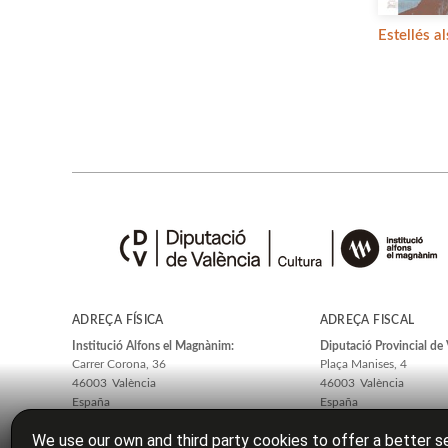
Estellés a
ADREÇA FÍSICA
ADREÇA FISCAL
Institució Alfons el Magnànim:
Diputació Provincial de 
Carrer Corona, 36
Plaça Manises, 4
46003
València
46003
València
España
España
We use our own and third party cookies to offer a better se