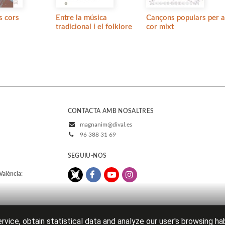
ls cors
Entre la música
Cançons populars per a
tradicional i el folklore
cor mixt
CONTACTA AMB NOSALTRES
magnanim@dival.es
96 388 31 69
SEGUIU-NOS
València:
rvice, obtain statistical data and analyze our user's browsing ha