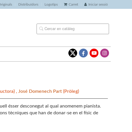
riginals
Distribuïdors
Logotips
Carret
Iniciar sessió
uctora) ,
José Domenech Part
(Pròleg)
uell ésser desconegut al qual anomenem pianista.
ions tècniques que han de donar-se en el físic de