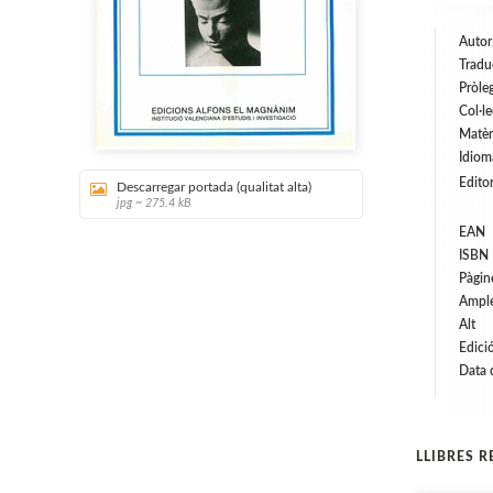
Autor
Tradu
Pròle
Col·l
Matèr
Idiom
Editor
Descarregar portada (qualitat alta)
jpg ~ 275.4 kB
EAN
ISBN
Pàgin
Ampl
Alt
Edici
Data 
LLIBRES 