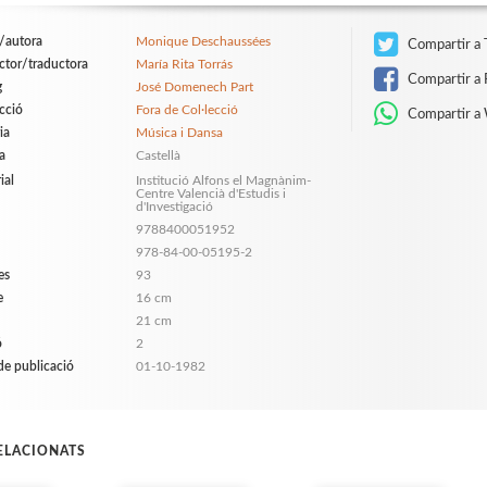
/autora
Monique Deschaussées
Compartir a 
ctor/traductora
María Rita Torrás
Compartir a 
g
José Domenech Part
ecció
Fora de Col·lecció
Compartir a
ia
Música i Dansa
a
Castellà
ial
Institució Alfons el Magnànim-
Centre Valencià d'Estudis i
d'Investigació
9788400051952
978-84-00-05195-2
es
93
e
16 cm
21 cm
ó
2
de publicació
01-10-1982
RELACIONATS