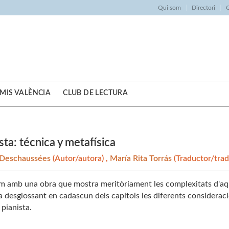
Qui som
Directori
O
MIS VALÈNCIA
CLUB DE LECTURA
ista: técnica y metafísica
Deschaussées
(Autor/autora) ,
María Rita Torrás
(Traductor/trad
m amb una obra que mostra meritòriament les complexitats d'aq
a desglossant en cadascun dels capítols les diferents considerac
 pianista.