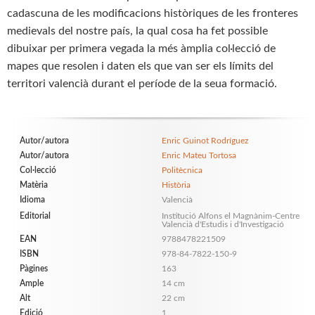
cadascuna de les modificacions històriques de les fronteres
medievals del nostre país, la qual cosa ha fet possible
dibuixar per primera vegada la més àmplia col·lecció de
mapes que resolen i daten els que van ser els Iímits del
territori valencià durant el període de la seua formació.
Autor/autora
Enric Guinot Rodríguez
Autor/autora
Enric Mateu Tortosa
Col·lecció
Politècnica
Matèria
Història
Idioma
Valencià
Editorial
Institució Alfons el Magnànim-Centre
Valencià d'Estudis i d'Investigació
EAN
9788478221509
ISBN
978-84-7822-150-9
Pàgines
163
Ample
14 cm
Alt
22 cm
Edició
1