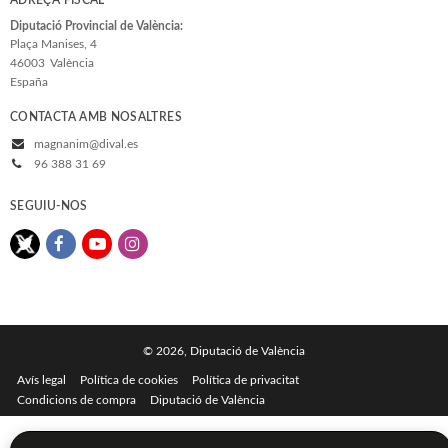
ADREÇA FISCAL
Diputació Provincial de València:
Plaça Manises, 4
46003
València
España
CONTACTA AMB NOSALTRES
magnanim@dival.es
96 388 31 69
SEGUIU-NOS
© 2026, Diputació de València
Avís legal
Política de cookies
Política de privacitat
Condicions de compra
Diputació de València