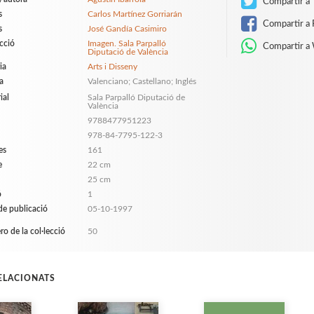
Compartir a 
s
Carlos Martínez Gorriarán
Compartir a 
s
José Gandía Casimiro
ecció
Imagen. Sala Parpalló
Compartir a
Diputació de València
ia
Arts i Disseny
a
Valenciano; Castellano; Inglés
ial
Sala Parpalló Diputació de
València
9788477951223
978-84-7795-122-3
es
161
e
22 cm
25 cm
ó
1
de publicació
05-10-1997
o de la col·lecció
50
RELACIONATS