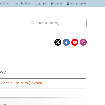
riginals
Distribuïdors
Logotips
Carret
Iniciar sessió
1997
 Gandía Casimiro
(Textos)