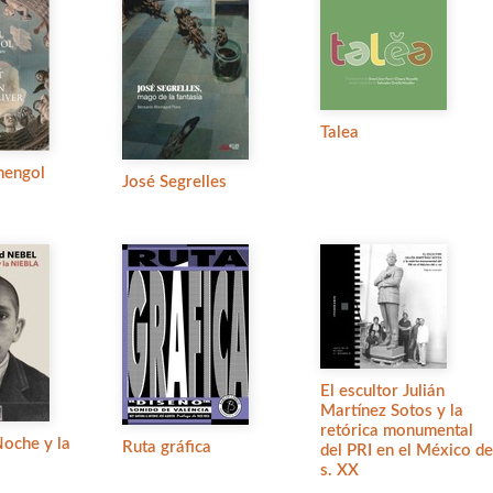
Talea
mengol
José Segrelles
El escultor Julián
Martínez Sotos y la
retórica monumental
Noche y la
Ruta gráfica
del PRI en el México de
s. XX