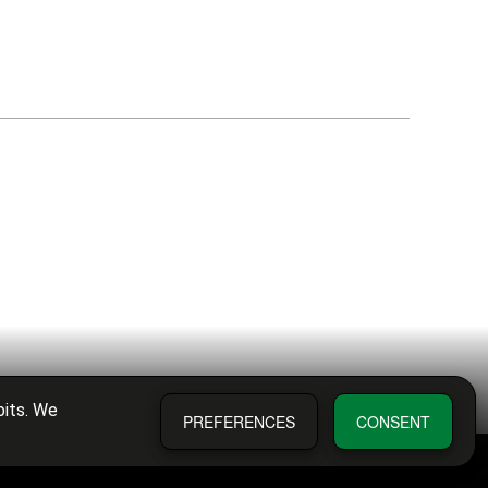
bits. We
PREFERENCES
CONSENT
Política de privacitat
Condicions de compra
Diputació de València