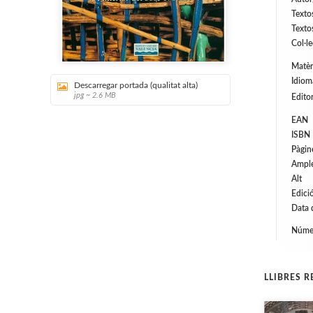
Texto
Texto
Col·l
Matèr
Idiom
Descarregar portada (qualitat alta)
jpg ~ 2.6 MB
Editor
EAN
ISBN
Pàgin
Ampl
Alt
Edici
Data 
Númer
LLIBRES 