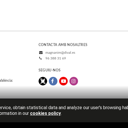
CONTACTA AMB NOSALTRES
magnanim@dival.es
96 388 31 69
SEGUIU-NOS
València:
rvice, obtain statistical data and analyze our user's browsing ha
ormation in our
cookies policy
.
Avís legal
Política de cookies