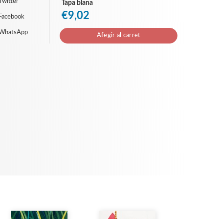
Twitter
Tapa blana
€9,02
Facebook
 WhatsApp
Afegir al carret