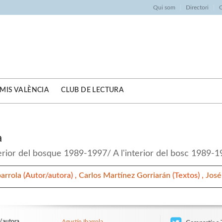
Qui som
Directori
O
MIS VALÈNCIA
CLUB DE LECTURA
a
terior del bosque 1989-1997/ A l'interior del bosc 1989-
barrola
(Autor/autora) ,
Carlos Martínez Gorriarán
(Textos) ,
José
/autora
Agustín Ibarrola