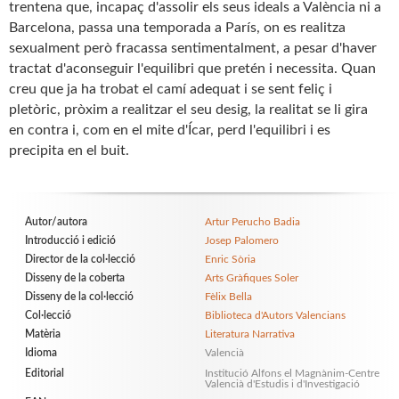
trentena que, incapaç d'assolir els seus ideals a València ni a
Barcelona, passa una temporada a París, on es realitza
sexualment però fracassa sentimentalment, a pesar d'haver
tractat d'aconseguir l'equilibri que pretén i necessita. Quan
creu que ja ha trobat el camí adequat i se sent feliç i
pletòric, pròxim a realitzar el seu desig, la realitat se li gira
en contra i, com en el mite d'Ícar, perd l'equilibri i es
precipita en el buit.
Autor/autora
Artur Perucho Badia
Introducció i edició
Josep Palomero
Director de la col·lecció
Enric Sòria
Disseny de la coberta
Arts Gràfiques Soler
Disseny de la col·lecció
Fèlix Bella
Col·lecció
Biblioteca d'Autors Valencians
Matèria
Literatura Narrativa
Idioma
Valencià
Editorial
Institució Alfons el Magnànim-Centre
Valencià d'Estudis i d'Investigació