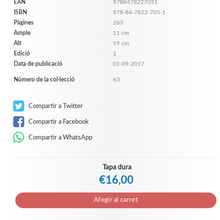
EAN
9788478227051
ISBN
978-84-7822-705-1
Pàgines
263
Ample
11 cm
Alt
19 cm
Edició
1
Data de publicació
01-09-2017
Número de la col·lecció
63
Compartir a Twitter
Compartir a Facebook
Compartir a WhatsApp
Tapa dura
€16,00
Afegir al carret