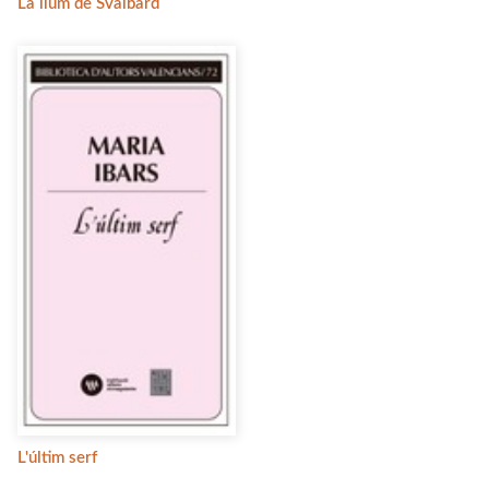
La llum de Svalbard
L'últim serf