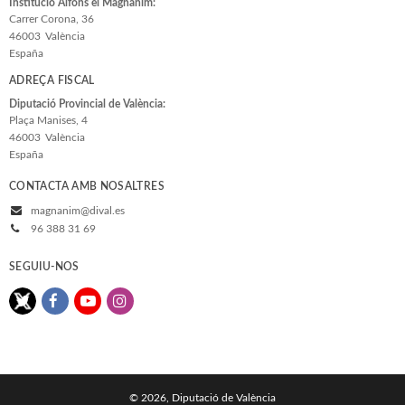
Institució Alfons el Magnànim:
Carrer Corona, 36
46003
València
España
ADREÇA FISCAL
Diputació Provincial de València:
Plaça Manises, 4
46003
València
España
CONTACTA AMB NOSALTRES
magnanim@dival.es
96 388 31 69
SEGUIU-NOS
© 2026, Diputació de València