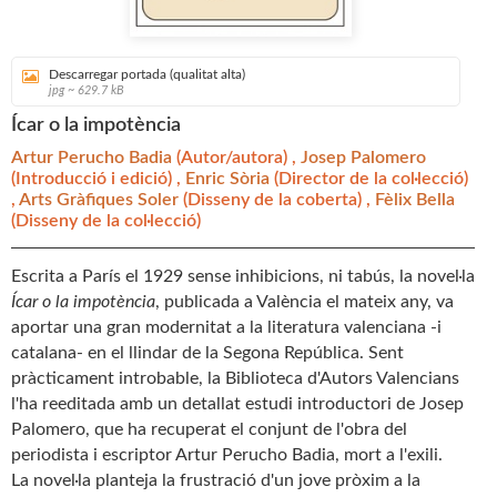
Descarregar portada (qualitat alta)
jpg ~ 629.7 kB
Ícar o la impotència
Artur Perucho Badia
(Autor/autora) ,
Josep Palomero
(Introducció i edició) ,
Enric Sòria
(Director de la col·lecció)
,
Arts Gràfiques Soler
(Disseny de la coberta) ,
Fèlix Bella
(Disseny de la col·lecció)
Escrita a París el 1929 sense inhibicions, ni tabús, la novel·la
Ícar o la impotència
, publicada a València el mateix any, va
aportar una gran modernitat a la literatura valenciana -i
catalana- en el llindar de la Segona República. Sent
pràcticament introbable, la Biblioteca d'Autors Valencians
l'ha reeditada amb un detallat estudi introductori de Josep
Palomero, que ha recuperat el conjunt de l'obra del
periodista i escriptor Artur Perucho Badia, mort a l'exili.
La novel·la planteja la frustració d'un jove pròxim a la