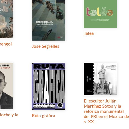
Talea
mengol
José Segrelles
El escultor Julián
Martínez Sotos y la
retórica monumental
Noche y la
Ruta gráfica
del PRI en el México de
s. XX