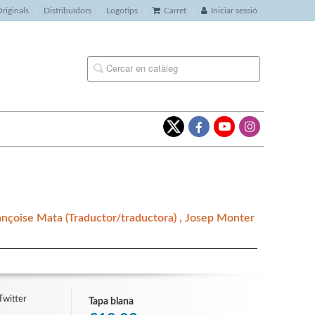
riginals
Distribuïdors
Logotips
Carret
Iniciar sessió
ançoise Mata
(Traductor/traductora) ,
Josep Monter
Twitter
Tapa blana