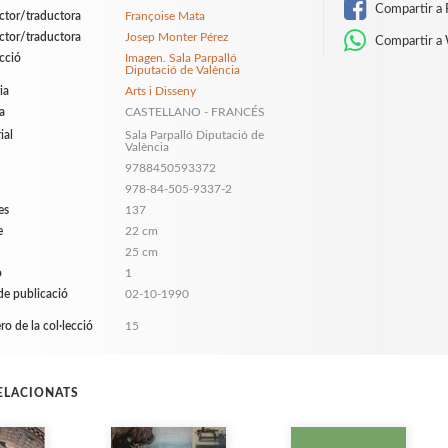
Compartir a 
ctor/traductora
Françoise Mata
ctor/traductora
Josep Monter Pérez
Compartir a
ecció
Imagen. Sala Parpalló
Diputació de València
ia
Arts i Disseny
a
CASTELLANO - FRANCÉS
ial
Sala Parpalló Diputació de
València
9788450593372
978-84-505-9337-2
es
137
e
22 cm
25 cm
ó
1
de publicació
02-10-1990
o de la col·lecció
15
RELACIONATS