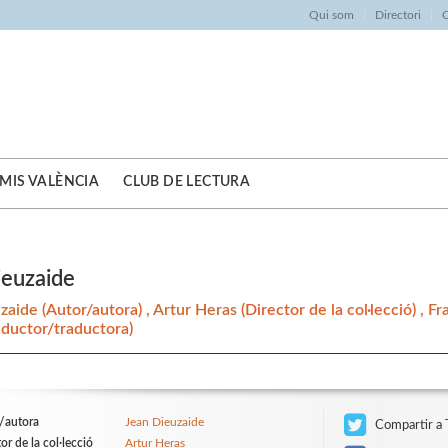
Qui som
Directori
O
MIS VALÈNCIA
CLUB DE LECTURA
ieuzaide
uzaide
(Autor/autora) ,
Artur Heras
(Director de la col·lecció) ,
Fr
aductor/traductora)
/autora
Jean Dieuzaide
Compartir a 
or de la col·lecció
Artur Heras