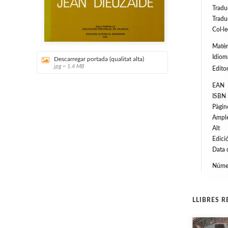
Tradu
Tradu
Col·l
Matèr
Idiom
Descarregar portada (qualitat alta)
jpg ~ 1.4 MB
Editor
EAN
ISBN
Pàgin
Ampl
Alt
Edici
Data 
Númer
LLIBRES 