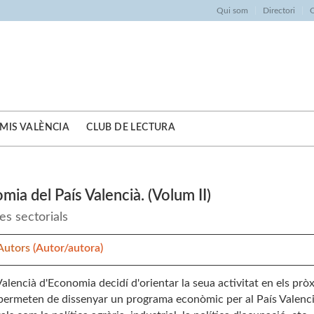
Qui som
Directori
O
MIS VALÈNCIA
CLUB DE LECTURA
mia del País Valencià. (Volum II)
es sectorials
 Autors
(Autor/autora)
 Valencià d'Economia decidí d'orientar la seua activitat en els prò
permeten de dissenyar un programa econòmic per al País Valenci