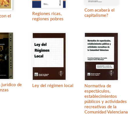
Com acabarà el
Regiones ricas,
capitalisme?
con el
regiones pobres
 jurídico de
Ley del régimen local
Normativa de
anzas
espectáculos,
establecimientos
públicos y actividades
recreativas de la
Comunidad Valenciana