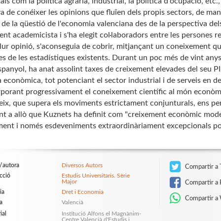
als com la política agrària, industrial, la política d'ocupació, etc
va de conéixer les opinions que fluïen dels propis sectors, de m
 de la qüestió de l'economia valenciana des de la perspectiva dels
ent academicista i s'ha elegit col·laboradors entre les persones 
lur opinió, s'aconseguia de cobrir, mitjançant un coneixement qua
es de les estadístiques existents. Durant un poc més de vint any
panyol, ha anat assolint taxes de creixement elevades del seu PI
 econòmica, tot potenciant el sector industrial i de serveis en de
rporant progressivament el coneixement científic al món econòmic.
eix, que supera els moviments estrictament conjunturals, ens per
nt a allò que Kuznets ha definit com "creixement econòmic modern
ment i només esdeveniments extraordinàriament excepcionals pod
/autora
Diversos Autors
Compartir a 
ecció
Estudis Universitaris. Sèrie
Major
Compartir a 
ia
Dret i Economia
Compartir a
a
Valencià
ial
Institució Alfons el Magnànim-
Centre Valencià d'Estudis i