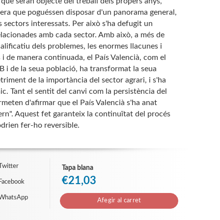
., que seran objecte del treball dels propers anys,
anera que poguéssen disposar d'un panorama general,
 sectors interessats. Per això s'ha defugit un
relacionades amb cada sector. Amb això, a més de
lificatiu dels problemes, les enormes llacunes i
s i de manera continuada, el País Valencià, com el
B i de la seua població, ha transformat la seua
triment de la importància del sector agrari, i s'ha
 Tant el sentit del canvi com la persistència del
meten d'afirmar que el País Valencià s'ha anat
". Aquest fet garanteix la continuïtat del procés
rien fer-ho reversible.
Twitter
Tapa blana
€21,03
Facebook
 WhatsApp
Afegir al carret