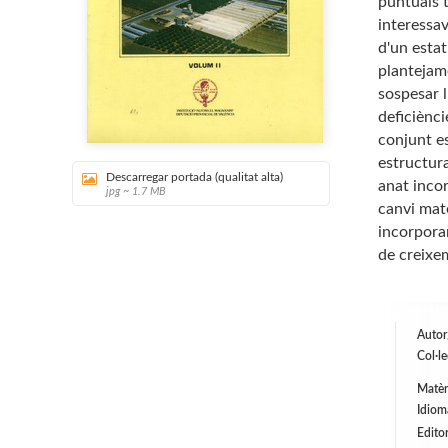
puntuals t
interessa
d'un estat
plantejam
sospesar l
deficiènci
conjunt es
estructura
Descarregar portada (qualitat alta)
anat inco
jpg ~ 1.7 MB
canvi mat
incorpora
de creixe
Autor
Col·l
Matèr
Idiom
Editor