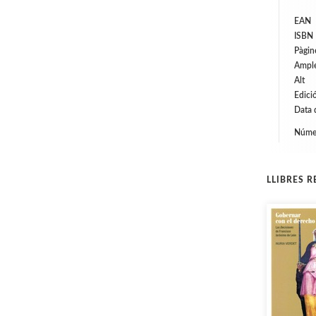
EAN
ISBN
Pàgin
Ampl
Alt
Edici
Data 
Númer
LLIBRES 