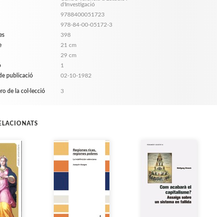
d'Investigació
9788400051723
978-84-00-05172-3
es
398
e
21 cm
29 cm
ó
1
de publicació
02-10-1982
o de la col·lecció
3
RELACIONATS