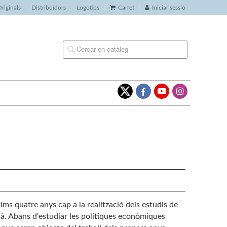
riginals
Distribuïdors
Logotips
Carret
Iniciar sessió
xims quatre anys cap a la realització dels estudis de
à. Abans d'estudiar les polítiques econòmiques