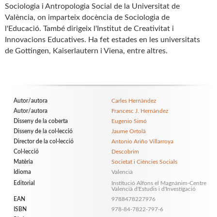
Sociologia i Antropologia Social de la Universitat de
València, on imparteix docència de Sociologia de
l'Educació. També dirigeix l'Institut de Creativitat i
Innovacions Educatives. Ha fet estades en les universitats
de Gottingen, Kaiserlautern i Viena, entre altres.
Autor/autora
Carles Hernàndez
Autor/autora
Francesc J. Hernàndez
Disseny de la coberta
Eugenio Simó
Disseny de la col·lecció
Jaume Ortolà
Director de la col·lecció
Antonio Ariño Villarroya
Col·lecció
Descobrim
Matèria
Societat i Ciències Socials
Idioma
Valencià
Editorial
Institució Alfons el Magnànim-Centre
Valencià d'Estudis i d'Investigació
EAN
9788478227976
ISBN
978-84-7822-797-6