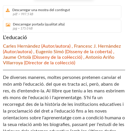
Descarregar una mostra del contingut
pdf ~ 997.5 kB
Descarregar portada (qualitat alta)
jpg ~ 175.0 kB
L'educació
Carles Hernàndez
(Autor/autora) ,
Francesc J. Hernàndez
(Autor/autora) ,
Eugenio Simó
(Disseny de la coberta) ,
Jaume Ortolà
(Disseny de la col·lecció) ,
Antonio Ariño
Villarroya
(Director de la col·lecció)
De diverses maneres, moltes persones pretenen canviar el
món amb l'educació. del que es tracta ací, però, abans de
res, és d'entendre-la. Al llibre que teniu a les mans esbrinem
els mons de l'educació i l'aprenentatge. S'hi fa un
recorregut des de la història de les institucions educatives i
la proclamació del dret a l'educació fins a les noves
orientacions sobre l'aprenentatge com a condició humana o
la seua relació amb les biografies, passant per l'estudi de les