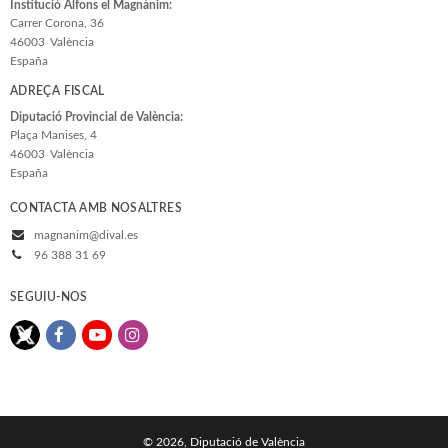
Institució Alfons el Magnànim:
Carrer Corona, 36
46003
València
España
ADREÇA FISCAL
Diputació Provincial de València:
Plaça Manises, 4
46003
València
España
CONTACTA AMB NOSALTRES
magnanim@dival.es
96 388 31 69
SEGUIU-NOS
© 2026, Diputació de València