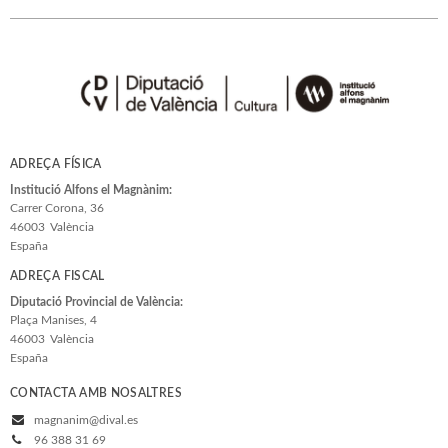
ADREÇA FÍSICA
Institució Alfons el Magnànim:
Carrer Corona, 36
46003
València
España
ADREÇA FISCAL
Diputació Provincial de València:
Plaça Manises, 4
46003
València
España
CONTACTA AMB NOSALTRES
magnanim@dival.es
96 388 31 69