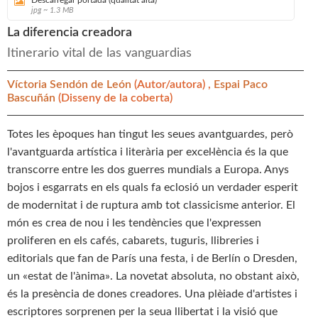
jpg ~ 1.3 MB
La diferencia creadora
Itinerario vital de las vanguardias
Víctoria Sendón de León
(Autor/autora) ,
Espai Paco
Bascuñán
(Disseny de la coberta)
Totes les èpoques han tingut les seues avantguardes, però
l'avantguarda artística i literària per excel·lència és la que
transcorre entre les dos guerres mundials a Europa. Anys
bojos i esgarrats en els quals fa eclosió un verdader esperit
de modernitat i de ruptura amb tot classicisme anterior. El
món es crea de nou i les tendències que l'expressen
proliferen en els cafés, cabarets, tuguris, llibreries i
editorials que fan de París una festa, i de Berlín o Dresden,
un «estat de l'ànima». La novetat absoluta, no obstant això,
és la presència de dones creadores. Una plèiade d'artistes i
escriptores sorprenen per la seua llibertat i la visió que