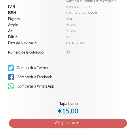
Valencià d'Estudis i d'Investigació
EAN
9788478226658
ISBN
978-84-7822-665-8
Pàgines
154
Ample
15 cm
Alt
23 cm
Edició
1
Data de publicació
01-10-2014
Número de la col·lecció
37
Compartir a Twitter
Compartir a Facebook
Compartir a WhatsApp
Tapa blana
€15,00
Afegir al carret