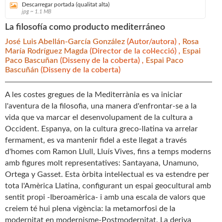
Descarregar portada (qualitat alta)
jpg ~ 1.1 MB
La filosofía como producto mediterráneo
José Luis Abellán-García González
(Autor/autora) ,
Rosa
María Rodríguez Magda
(Director de la col·lecció) ,
Espai
Paco Bascuñan
(Disseny de la coberta) ,
Espai Paco
Bascuñán
(Disseny de la coberta)
A les costes gregues de la Mediterrània es va iniciar
l'aventura de la filosofia, una manera d'enfrontar-se a la
vida que va marcar el desenvolupament de la cultura a
Occident. Espanya, on la cultura greco-llatina va arrelar
fermament, es va mantenir fidel a este llegat a través
d'homes com Ramon Llull, Lluís Vives, fins a temps moderns
amb figures molt representatives: Santayana, Unamuno,
Ortega y Gasset. Esta òrbita intel·lectual es va estendre per
tota l'Amèrica Llatina, configurant un espai geocultural amb
sentit propi -Iberoamèrica- i amb una escala de valors que
creiem té hui plena vigència: la metamorfosi de la
modernitat en modernisme-Postmodernitat. La deriva