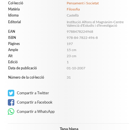
Col·lecció
Pensament i Societat
Matèria
Filosofia
Idioma
Castellà
Editorial
Institució Alfons el Magnànim-Centre
Valencià d'Estudis i d'Investigació
EAN
9788478224968
ISBN
978-84-7822-496-8
Pàgines
197
Ample
15 cm
Alt
23 cm
Edició
1
Data de publicació
01-10-2007
Número de la col·lecció
31
Compartir a Twitter
Compartir a Facebook
Compartir a WhatsApp
Tapa blana