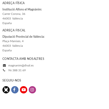
ADREÇA FÍSICA
Institució Alfons el Magnànim:
Carrer Corona, 36
46003
València
España
ADREÇA FISCAL
Diputació Provincial de València:
Plaça Manises, 4
46003
València
España
CONTACTA AMB NOSALTRES
magnanim@dival.es
96 388 31 69
SEGUIU-NOS