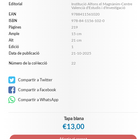
Editorial
Institució Alfons el Magnànim-Centre
Valencià d'Estudis i d'Investigació
EAN
9788411561020
ISBN
978-84-1156-102-0
Pàgines
219
Ample
15 cm
Alt
21 cm
Edició
1
Data de publicació
21-10-2025
Número de la col·lecció
22
Compartir a Twitter
Compartir a Facebook
Compartir a WhatsApp
Tapa blana
€13,00