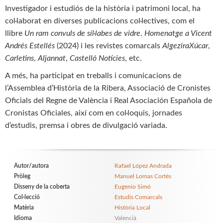
Investigador i estudiós de la història i patrimoni local, ha
col·laborat en diverses publicacions col·lectives, com el
llibre
Un ram convuls de síl·­labes de vidre
.
Homenatge a Vicent
Andrés Estellés
(2024) i les revistes comarcals
Algezira
Xúcar
,
Carletins
,
Aljannat
,
Castelló Notícies
, etc.
A més, ha participat en treballs i comunicacions de
l’Assemblea d’Història de la Ribera, Associació de Cronistes
Oficials del Regne de València i Real Asociación Española de
Cronistas Oficiales, així com en col·loquis, jornades
d’estudis, premsa i obres de divulgació variada.
Autor/autora
Rafael López Andrada
Pròleg
Manuel Lomas Cortés
Disseny de la coberta
Eugenio Simó
Col·lecció
Estudis Comarcals
Matèria
Història Local
Idioma
Valencià