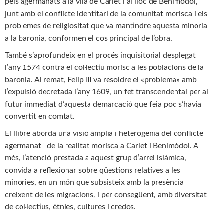
pels agermanats a la vila de Carlet i al lloc de Benimòdol,
junt amb el con­flicte identitari de la comunitat morisca i els
problemes de religiositat que va mantindre aquesta minoria
a la baronia, conformen el cos principal de l’obra.
També s’aprofundeix en el procés inquisitorial desplegat
l’any 1574 contra el col·lectiu morisc a les poblacions de la
baronia. Al remat, Felip III va resoldre el «problema» amb
l’expulsió decretada l’any 1609, un fet transcendental per al
futur immediat d’aquesta demarcació que feia poc s’havia
convertit en comtat.
El llibre aborda una visió àmplia i heterogènia del con­flicte
agermanat i de la realitat morisca a Carlet i Benimòdol. A
més, l’atenció prestada a aquest grup d’arrel islàmica,
convida a re­flexionar sobre qüestions relatives a les
minories, en un món que subsisteix amb la presència
creixent de les migracions, i per consegüent, amb diversitat
de col·lectius, ètnies, cultures i credos.