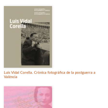
Luis Vidal Corella. Crònica fotogràfica de la postguerra a
València