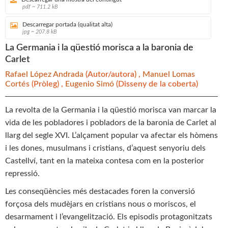
pdf ~ 711.2 kB
Descarregar portada (qualitat alta)
jpg ~ 207.8 kB
La Germania i la qüestió morisca a la baronia de
Carlet
Rafael López Andrada
(Autor/autora) ,
Manuel Lomas
Cortés
(Pròleg) ,
Eugenio Simó
(Disseny de la coberta)
La revolta de la Germania i la qüestió morisca van marcar la
vida de les pobladores i pobladors de la baronia de Carlet al
llarg del segle XVI. L’alçament popular va afectar els hòmens
i les dones, musulmans i cristians, d’aquest senyoriu dels
Castellví, tant en la mateixa contesa com en la posterior
repressió.
Les conseqüències més destacades foren la conversió
forçosa dels mudèjars en cristians nous o moriscos, el
desarmament i l’evangelització. Els episodis protagonitzats