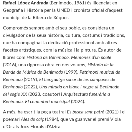
Rafael López Andrada
(Benimodo, 1961) és llicenciat en
Geografia i Història per la UNED i cronista oficial d’aquest
municipi de la Ribera de Xúquer.
Compromés sempre amb el seu poble, es considera un
divulgador de la seua història, cultura, costums i tradicions,
que ha compaginat la dedicació professional amb altres
facetes artístiques, com la música i la pintura. És autor de
llibres com
Història de Benimodo. Memòries d’un poble
(2016), una rigorosa obra en dos volums,
Història de la
Banda de Música de Benimodo
(1999),
Patrimoni musical de
Benimodo
(2019),
El llenguatge sonor de les campanes de
Benimodo
(2022),
Una mirada en blanc i negre al Benimodo
del segle XX
(2023, coautor) i
Arquitectura funerària a
Benimodo. El cementeri municipal
(2024).
A més, ha escrit la peça teatral
Es busca sant patró
(2021) i el
poemari
Ales de calç
(1984), que va guanyar el premi Viola
d’Or als Jocs Florals d’Alzira.