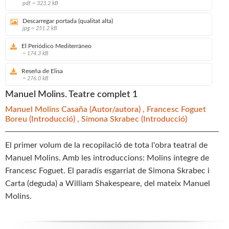
pdf ~ 323.2 kB
Descarregar portada (qualitat alta)
jpg ~ 251.2 kB
El Periódico Mediterráneo
~ 174.3 kB
Reseña de Elisa
~ 276.0 kB
Manuel Molins. Teatre complet 1
Manuel Molins Casaña
(Autor/autora) ,
Francesc Foguet
Boreu
(Introducció) ,
Simona Skrabec
(Introducció)
El primer volum de la recopilació de tota l'obra teatral de
Manuel Molins. Amb les introduccions: Molins íntegre de
Francesc Foguet. El paradís esgarriat de Simona Skrabec i
Carta (deguda) a William Shakespeare, del mateix Manuel
Molins.