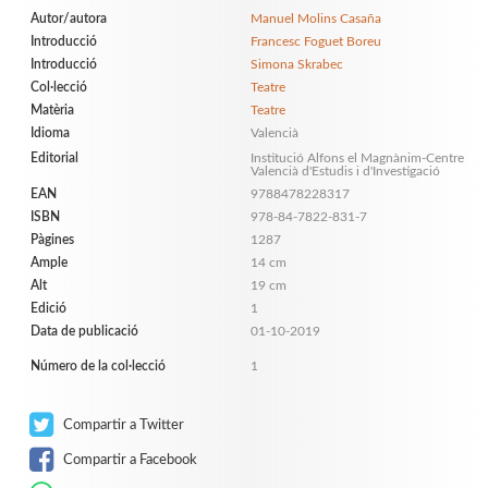
Autor/autora
Manuel Molins Casaña
Introducció
Francesc Foguet Boreu
Introducció
Simona Skrabec
Col·lecció
Teatre
Matèria
Teatre
Idioma
Valencià
Editorial
Institució Alfons el Magnànim-Centre
Valencià d'Estudis i d'Investigació
EAN
9788478228317
ISBN
978-84-7822-831-7
Pàgines
1287
Ample
14 cm
Alt
19 cm
Edició
1
Data de publicació
01-10-2019
Número de la col·lecció
1
Compartir a Twitter
Compartir a Facebook