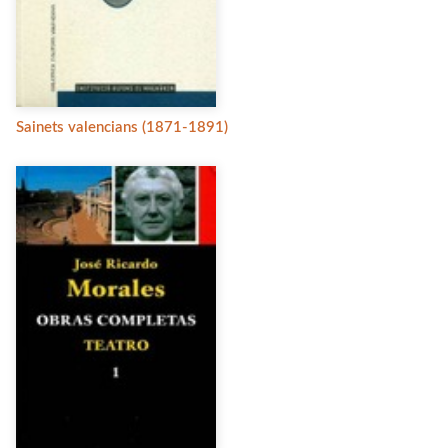
Sainets valencians (1871-1891)