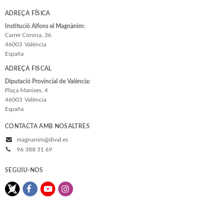
ADREÇA FÍSICA
Institució Alfons el Magnànim:
Carrer Corona, 36
46003
València
España
ADREÇA FISCAL
Diputació Provincial de València:
Plaça Manises, 4
46003
València
España
CONTACTA AMB NOSALTRES
magnanim@dival.es
96 388 31 69
SEGUIU-NOS