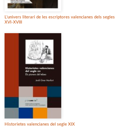
L'univers literari de les escriptores valencianes dels segles
XVI-XVIII
Historietes valencianes del segle XIX