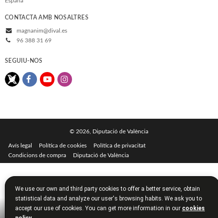
España
CONTACTA AMB NOSALTRES
magnanim@dival.es
96 388 31 69
SEGUIU-NOS
© 2026, Diputació de València
Avís legal
Política de cookies
Política de privacitat
Condicions de compra
Diputació de València
We use our own and third party cookies to offer a better service, obtain
statistical data and analyze our user's browsing habits. We ask you to
accept our use of cookies. You can get more information in our
cookies