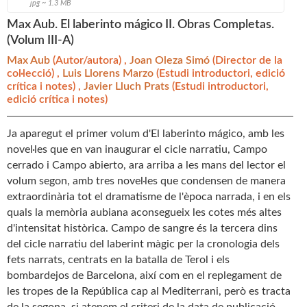
jpg ~ 1.3 MB
Max Aub. El laberinto mágico II. Obras Completas.
(Volum III-A)
Max Aub
(Autor/autora) ,
Joan Oleza Simó
(Director de la
col·lecció) ,
Luis Llorens Marzo
(Estudi introductori, edició
crítica i notes) ,
Javier Lluch Prats
(Estudi introductori,
edició crítica i notes)
Ja aparegut el primer volum d'El laberinto mágico, amb les
novel·les que en van inaugurar el cicle narratiu, Campo
cerrado i Campo abierto, ara arriba a les mans del lector el
volum segon, amb tres novel·les que condensen de manera
extraordinària tot el dramatisme de l'època narrada, i en els
quals la memòria aubiana aconsegueix les cotes més altes
d'intensitat històrica. Campo de sangre és la tercera dins
del cicle narratiu del laberint màgic per la cronologia dels
fets narrats, centrats en la batalla de Terol i els
bombardejos de Barcelona, així com en el replegament de
les tropes de la República cap al Mediterrani, però es tracta
de la segona, si atenem el criteri de la data de publicació