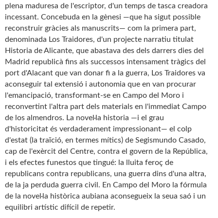
plena maduresa de l'escriptor, d'un temps de tasca creadora
incessant. Concebuda en la gènesi —que ha sigut possible
reconstruir gràcies als manuscrits— com la primera part,
denominada Los Traidores, d'un projecte narratiu titulat
Historia de Alicante, que abastava des dels darrers dies del
Madrid republicà fins als successos intensament tràgics del
port d'Alacant que van donar fi a la guerra, Los Traidores va
aconseguir tal extensió i autonomia que en van procurar
l'emancipació, transformant-se en Campo del Moro i
reconvertint l'altra part dels materials en l'immediat Campo
de los almendros. La novel·la historia —i el grau
d'historicitat és verdaderament impressionant— el colp
d'estat (la traïció, en termes mítics) de Segismundo Casado,
cap de l'exèrcit del Centre, contra el govern de la República,
i els efectes funestos que tingué: la lluita feroç de
republicans contra republicans, una guerra dins d'una altra,
de la ja perduda guerra civil. En Campo del Moro la fórmula
de la novel·la històrica aubiana aconsegueix la seua saó i un
equilibri artístic difícil de repetir.