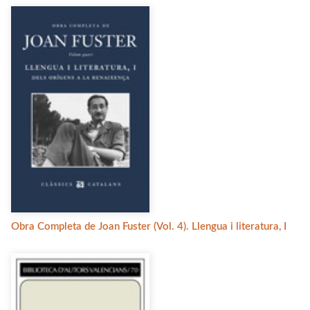
Obra Completa de Joan Fuster (Vol. 4). Llengua i literatura, I