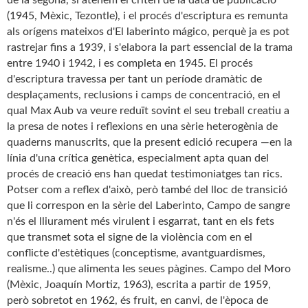
(1945, Mèxic, Tezontle), i el procés d'escriptura es remunta
als orígens mateixos d'El laberinto mágico, perquè ja es pot
rastrejar fins a 1939, i s'elabora la part essencial de la trama
entre 1940 i 1942, i es completa en 1945. El procés
d'escriptura travessa per tant un període dramàtic de
desplaçaments, reclusions i camps de concentració, en el
qual Max Aub va veure reduït sovint el seu treball creatiu a
la presa de notes i reflexions en una sèrie heterogènia de
quaderns manuscrits, que la present edició recupera —en la
línia d'una crítica genètica, especialment apta quan del
procés de creació ens han quedat testimoniatges tan rics.
Potser com a reflex d'això, però també del lloc de transició
que li correspon en la sèrie del Laberinto, Campo de sangre
n'és el lliurament més virulent i esgarrat, tant en els fets
que transmet sota el signe de la violència com en el
conflicte d'estètiques (conceptisme, avantguardismes,
realisme..) que alimenta les seues pàgines. Campo del Moro
(Mèxic, Joaquín Mortiz, 1963), escrita a partir de 1959,
però sobretot en 1962, és fruit, en canvi, de l'època de