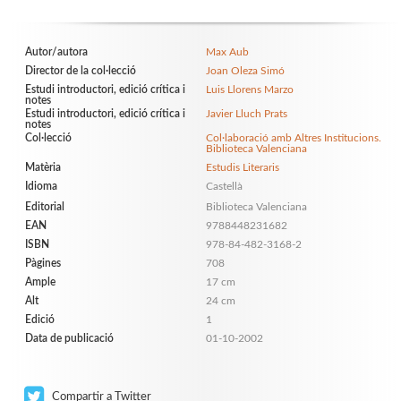
Autor/autora
Max Aub
Director de la col·lecció
Joan Oleza Simó
Estudi introductori, edició crítica i
Luis Llorens Marzo
notes
Estudi introductori, edició crítica i
Javier Lluch Prats
notes
Col·lecció
Col·laboració amb Altres Institucions.
Biblioteca Valenciana
Matèria
Estudis Literaris
Idioma
Castellà
Editorial
Biblioteca Valenciana
EAN
9788448231682
ISBN
978-84-482-3168-2
Pàgines
708
Ample
17 cm
Alt
24 cm
Edició
1
Data de publicació
01-10-2002
Compartir a Twitter