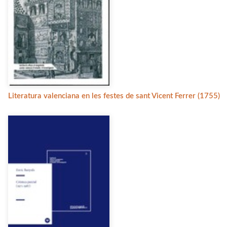
Literatura valenciana en les festes de sant Vicent Ferrer (1755)