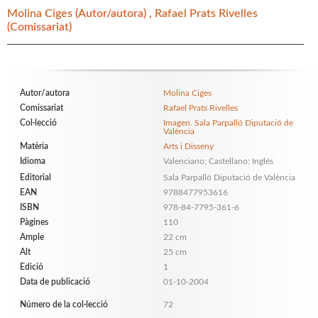
Molina Ciges
(Autor/autora) ,
Rafael Prats Rivelles
(Comissariat)
Autor/autora
Molina Ciges
Comissariat
Rafael Prats Rivelles
Col·lecció
Imagen. Sala Parpalló Diputació de
València
Matèria
Arts i Disseny
Idioma
Valenciano; Castellano; Inglés
Editorial
Sala Parpalló Diputació de València
EAN
9788477953616
ISBN
978-84-7795-361-6
Pàgines
110
Ample
22 cm
Alt
25 cm
Edició
1
Data de publicació
01-10-2004
Número de la col·lecció
72