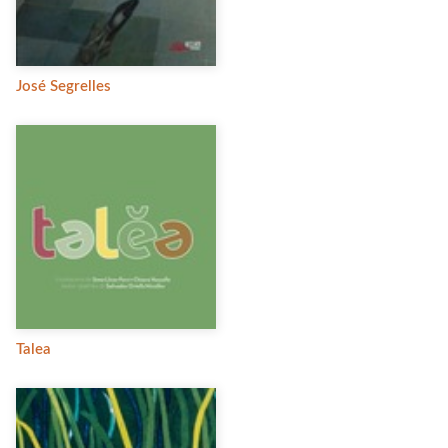
José Segrelles
Talea