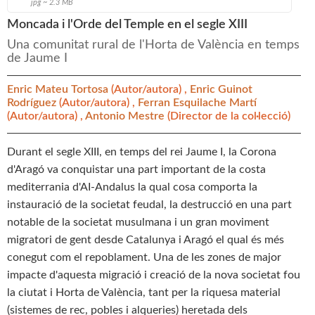
jpg ~ 2.3 MB
Moncada i l'Orde del Temple en el segle XIII
Una comunitat rural de l'Horta de València en temps
de Jaume I
Enric Mateu Tortosa
(Autor/autora) ,
Enric Guinot
Rodríguez
(Autor/autora) ,
Ferran Esquilache Martí
(Autor/autora) ,
Antonio Mestre
(Director de la col·lecció)
Durant el segle XIII, en temps del rei Jaume I, la Corona
d'Aragó va conquistar una part important de la costa
mediterrania d'AI-Andalus la qual cosa comporta la
instauració de la societat feudal, la destrucció en una part
notable de la societat musulmana i un gran moviment
migratori de gent desde Catalunya i Aragó el qual és més
conegut com el repoblament. Una de les zones de major
impacte d'aquesta migració i creació de la nova societat fou
la ciutat i Horta de València, tant per la riquesa material
(sistemes de rec, pobles i alqueries) heretada dels