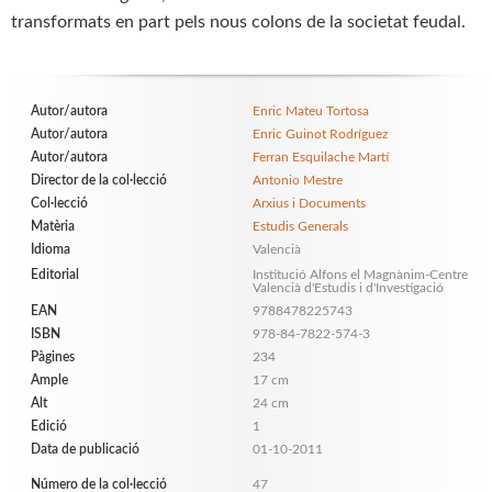
transformats en part pels nous colons de la societat feudal.
Autor/autora
Enric Mateu Tortosa
Autor/autora
Enric Guinot Rodríguez
Autor/autora
Ferran Esquilache Martí
Director de la col·lecció
Antonio Mestre
Col·lecció
Arxius i Documents
Matèria
Estudis Generals
Idioma
Valencià
Editorial
Institució Alfons el Magnànim-Centre
Valencià d'Estudis i d'Investigació
EAN
9788478225743
ISBN
978-84-7822-574-3
Pàgines
234
Ample
17 cm
Alt
24 cm
Edició
1
Data de publicació
01-10-2011
Número de la col·lecció
47