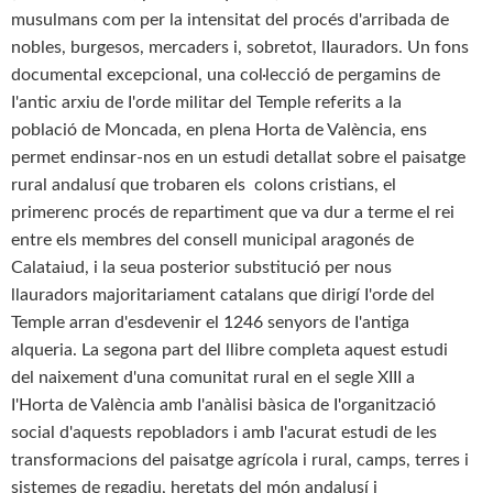
musulmans com per la intensitat del procés d'arribada de
nobles, burgesos, mercaders i, sobretot, lIauradors. Un fons
documental excepcional, una col·lecció de pergamins de
I'antic arxiu de I'orde militar del Temple referits a la
població de Moncada, en plena Horta de València, ens
permet endinsar-nos en un estudi detallat sobre el paisatge
rural andalusí que trobaren els colons cristians, el
primerenc procés de repartiment que va dur a terme el rei
entre els membres del consell municipal aragonés de
Calataiud, i la seua posterior substitució per nous
llauradors majoritariament catalans que dirigí I'orde del
Temple arran d'esdevenir el 1246 senyors de I'antiga
alqueria. La segona part del llibre completa aquest estudi
del naixement d'una comunitat rural en el segle XIII a
I'Horta de València amb I'anàlisi bàsica de I'organització
social d'aquests repobladors i amb I'acurat estudi de les
transformacions del paisatge agrícola i rural, camps, terres i
sistemes de regadiu, heretats del món andalusí i