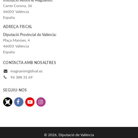
Institució Alfons el Magnànim:
Carrer Corona, 36
46003
València
España
ADREÇA FISCAL
Diputació Provincial de València:
Plaça Manises, 4
46003
València
España
CONTACTA AMB NOSALTRES
magnanim@dival.es
96 388 31 69
SEGUIU-NOS
© 2026, Diputació de València