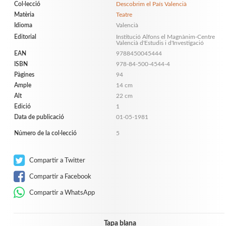
Col·lecció
Descobrim el País Valencià
Matèria
Teatre
Idioma
Valencià
Editorial
Institució Alfons el Magnànim-Centre
Valencià d'Estudis i d'Investigació
EAN
9788450045444
ISBN
978-84-500-4544-4
Pàgines
94
Ample
14 cm
Alt
22 cm
Edició
1
Data de publicació
01-05-1981
Número de la col·lecció
5
Compartir a Twitter
Compartir a Facebook
Compartir a WhatsApp
Tapa blana