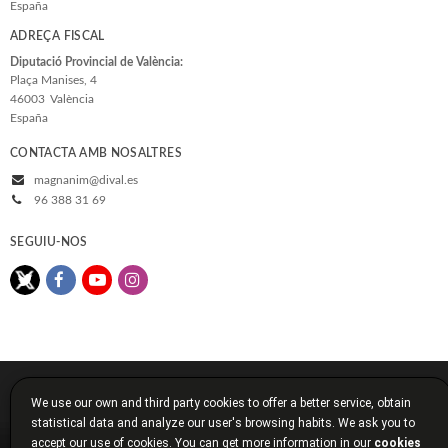
España
ADREÇA FISCAL
Diputació Provincial de València:
Plaça Manises, 4
46003
València
España
CONTACTA AMB NOSALTRES
magnanim@dival.es
96 388 31 69
SEGUIU-NOS
© 2026, Diputació de València
We use our own and third party cookies to offer a better service, obtain
Avís legal
Política de cookies
Política de privacitat
statistical data and analyze our user's browsing habits. We ask you to
Condicions de compra
Diputació de València
accept our use of cookies. You can get more information in our
cookies