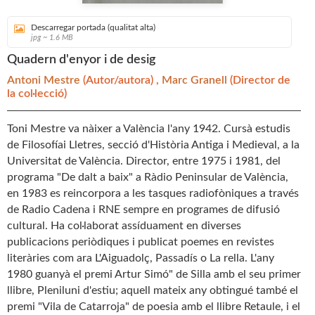
Descarregar portada (qualitat alta)
jpg ~ 1.6 MB
Quadern d'enyor i de desig
Antoni Mestre
(Autor/autora) ,
Marc Granell
(Director de
la col·lecció)
Toni Mestre va nàixer a València l'any 1942. Cursà estudis
de Filosofíai Lletres, secció d'Història Antiga i Medieval, a la
Universitat de València. Director, entre 1975 i 1981, del
programa "De dalt a baix" a Ràdio Peninsular de València,
en 1983 es reincorpora a les tasques radiofòniques a través
de Radio Cadena i RNE sempre en programes de difusió
cultural. Ha col·laborat assíduament en diverses
publicacions periòdiques i publicat poemes en revistes
literàries com ara L'Aiguadolç, Passadís o La rella. L'any
1980 guanyà el premi Artur Simó" de Silla amb el seu primer
llibre, Pleniluni d'estiu; aquell mateix any obtingué també el
premi "Vila de Catarroja" de poesia amb el llibre Retaule, i el