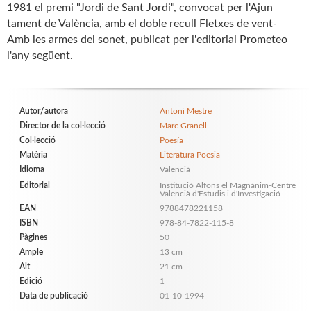
1981 el premi "Jordi de Sant Jordi", convocat per l'Ajun
tament de València, amb el doble recull Fletxes de vent-
Amb les armes del sonet, publicat per l'editorial Prometeo
l'any següent.
Autor/autora
Antoni Mestre
Director de la col·lecció
Marc Granell
Col·lecció
Poesía
Matèria
Literatura Poesia
Idioma
Valencià
Editorial
Institució Alfons el Magnànim-Centre
Valencià d'Estudis i d'Investigació
EAN
9788478221158
ISBN
978-84-7822-115-8
Pàgines
50
Ample
13 cm
Alt
21 cm
Edició
1
Data de publicació
01-10-1994