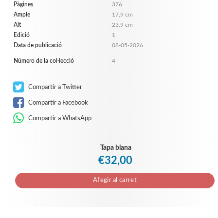
Pàgines
376
Ample
17,9 cm
Alt
23,9 cm
Edició
1
Data de publicació
08-05-2026
Número de la col·lecció
4
Compartir a Twitter
Compartir a Facebook
Compartir a WhatsApp
Tapa blana
€32,00
Afegir al carret