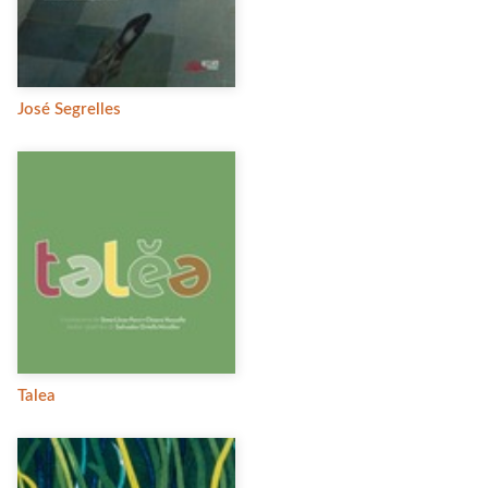
José Segrelles
Talea