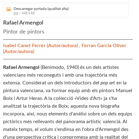
Descarregar portada (qualitat alta)
jpg ~ 448.6 kB
Rafael Armengol
Pintor de pintors
Isabel Canet Ferrer
(Autor/autora) ,
Ferran Garcia Oliver
(Autor/autora)
Rafael Armengol
(Benimodo, 1940) és un dels artistes
valencians més reconeguts i amb una trajectòria més
extensa. Considerat un dels introductors del
pop art
en la
pintura valenciana, va formar equip amb els pintors Manuel
Boix i Artur Heras. A la col·lecció «Vides d'Art» ja s'ha
analitzat la trajectòria de Boix; aquesta nova biografia
incorpora, així, nous elements d'anàlisi sobre un dels equips
pictòrics més rellevants del panorama artístic valencià. Al
mateix temps, el volum s'endinsa en l'obra d'Armengol des
d'una perspectiva crítica i compromesa amb la realitat del