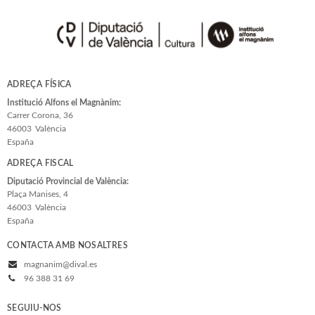
ADREÇA FÍSICA
Institució Alfons el Magnànim:
Carrer Corona, 36
46003
València
España
ADREÇA FISCAL
Diputació Provincial de València:
Plaça Manises, 4
46003
València
España
CONTACTA AMB NOSALTRES
magnanim@dival.es
96 388 31 69
SEGUIU-NOS